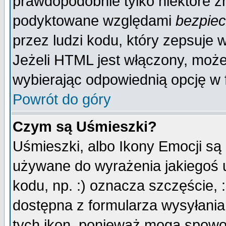
prawdopodobnie tylko niektóre zn
podyktowane względami
bezpie
przez ludzi kodu, który zepsuje w
Jeżeli HTML jest włączony, moż
wybierając odpowiednią opcję w 
Powrót do góry
Czym są Uśmieszki?
Uśmieszki, albo Ikony Emocji są
używane do wyrażenia jakiegoś u
kodu, np. :) oznacza szczęście, :
dostępna z formularza wysyłania
tych ikon, ponieważ mogą spowo