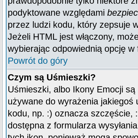
prawdopodobnie tylko niektóre zn
podyktowane względami
bezpie
przez ludzi kodu, który zepsuje w
Jeżeli HTML jest włączony, moż
wybierając odpowiednią opcję w 
Powrót do góry
Czym są Uśmieszki?
Uśmieszki, albo Ikony Emocji są
używane do wyrażenia jakiegoś u
kodu, np. :) oznacza szczęście, :
dostępna z formularza wysyłania
tych ikon, ponieważ mogą spowo