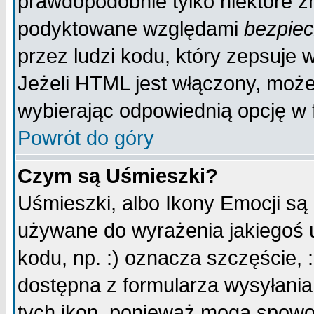
prawdopodobnie tylko niektóre zn
podyktowane względami
bezpie
przez ludzi kodu, który zepsuje w
Jeżeli HTML jest włączony, moż
wybierając odpowiednią opcję w 
Powrót do góry
Czym są Uśmieszki?
Uśmieszki, albo Ikony Emocji są
używane do wyrażenia jakiegoś u
kodu, np. :) oznacza szczęście, :
dostępna z formularza wysyłania
tych ikon, ponieważ mogą spowo