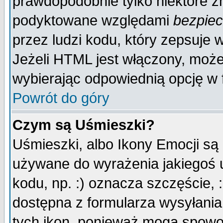
prawdopodobnie tylko niektóre zn
podyktowane względami
bezpie
przez ludzi kodu, który zepsuje w
Jeżeli HTML jest włączony, moż
wybierając odpowiednią opcję w 
Powrót do góry
Czym są Uśmieszki?
Uśmieszki, albo Ikony Emocji są
używane do wyrażenia jakiegoś u
kodu, np. :) oznacza szczęście, :
dostępna z formularza wysyłania
tych ikon, ponieważ mogą spowo