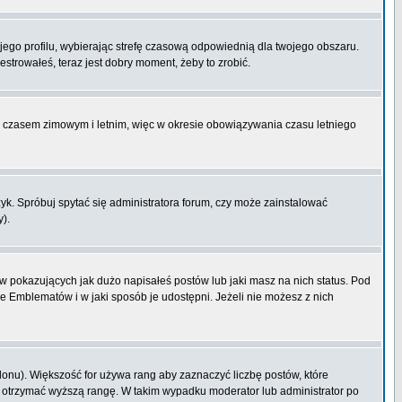
ojego profilu, wybierając strefę czasową odpowiednią dla twojego obszaru.
strowałeś, teraz jest dobry moment, żeby to zrobić.
zy czasem zimowym i letnim, więc w okresie obowiązywania czasu letniego
k. Spróbuj spytać się administratora forum, czy może zainstalować
y).
 pokazujących jak dużo napisałeś postów lub jaki masz na nich status. Pod
e Emblematów i w jaki sposób je udostępni. Jeżeli nie możesz z nich
lonu). Większość for używa rang aby zaznaczyć liczbę postów, które
by otrzymać wyższą rangę. W takim wypadku moderator lub administrator po