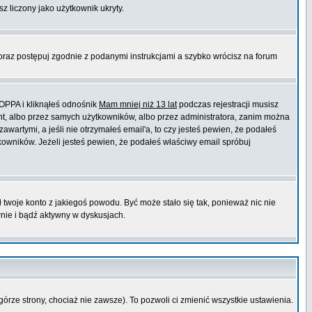
sz liczony jako użytkownik ukryty.
 oraz postępuj zgodnie z podanymi instrukcjami a szybko wrócisz na forum
COPPA i kliknąłeś odnośnik
Mam mniej niż 13 lat
podczas rejestracji musisz
ont, albo przez samych użytkowników, albo przez administratora, zanim można
wartymi, a jeśli nie otrzymałeś email'a, to czy jesteś pewien, że podałeś
wników. Jeżeli jesteś pewien, że podałeś właściwy email spróbuj
ł twoje konto z jakiegoś powodu. Być może stało się tak, ponieważ nic nie
wnie i bądź aktywny w dyskusjach.
górze strony, chociaż nie zawsze). To pozwoli ci zmienić wszystkie ustawienia.