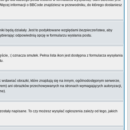
. Więcej informacji o BBCode znajdziesz w przewodniku, do którego dostaniesz
niki będą działały. Jest to podyktowane względami
bezpieczeństwa
, aby
wybierając odpowiednią opcję w formularzu wysłania postu.
cie, :( oznacza smutek. Pełna lista ikon jest dostępna z formularza wysyłania
tu.
 wstawiać obrazki, które znajdują się na innym, ogólnodostępnym serwerze,
rwerem) ani obrazków przechowywanych na stronach wymagających autoryzacji,
ne).
 zostały napisane. To czy możesz wysyłać ogłoszenia zależy od tego, jakich