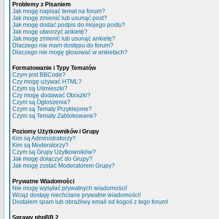
Problemy z Pisaniem
Jak mogę napisać temat na forum?
Jak mogę zmienić lub usunąć post?
Jak mogę dodać podpis do mojego postu?
Jak mogę utworzyć ankietę?
Jak mogę zmienić lub usunąć ankietę?
Dlaczego nie mam dostępu do forum?
Dlaczego nie mogę głosować w ankietach?
Formatowanie i Typy Tematów
Czym jest BBCode?
Czy mogę używać HTML?
Czym są Uśmieszki?
Czy mogę dodawać Obrazki?
Czym są Ogłoszenia?
Czym są Tematy Przyklejone?
Czym są Tematy Zablokowane?
Poziomy Użytkowników i Grupy
Kim są Administratorzy?
Kim są Moderatorzy?
Czym są Grupy Użytkowników?
Jak mogę dołączyć do Grupy?
Jak mogę zostać Moderatorem Grupy?
Prywatne Wiadomości
Nie mogę wysyłać prywatnych wiadomości!
Wciąż dostaję niechciane prywatne wiadomości!
Dostałem spam lub obraźliwy email od kogoś z tego forum!
Sprawy phpBB 2