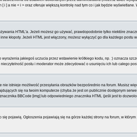
 ] a nie < i > oraz oferuje większą kontrolę nad tym co i jak będzie wyświetlane
ą używania HTML'a. Jeżeli możesz go używać, prawdopodobnie tylko niektóre znacz
i inne kłopoty. Jeżeli HTML jest włączony, możesz wyłączyć go dla każdego postu 
wyrażenia jakiegoś uczucia przez wstawienie krótkiego kodu, np. :) oznacza szczęś
ieczytelność postu i moderator może zdecydować o usunięciu ich lub całego pos
 nie istnieje możliwość przesyłania obrazków bezpośrednio na forum. Musisz więc
znajdujących się na twoim komputerze (chyba że jest on publicznie dostępnym se
j znacznika BBCode [img] lub odpowiedniego znacznika HTML (jeśli jest to dozwolo
ko się pojawią. Ogłoszenia pojawiają się na górze każdej strony na forum, w którym