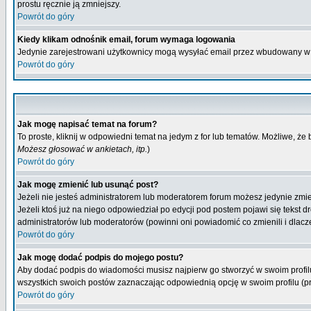
prostu ręcznie ją zmniejszy.
Powrót do góry
Kiedy klikam odnośnik email, forum wymaga logowania
Jedynie zarejestrowani użytkownicy mogą wysyłać email przez wbudowany w 
Powrót do góry
Jak mogę napisać temat na forum?
To proste, kliknij w odpowiedni temat na jedym z for lub tematów. Możliwe, że
Możesz głosować w ankietach, itp.
)
Powrót do góry
Jak mogę zmienić lub usunąć post?
Jeżeli nie jesteś administratorem lub moderatorem forum możesz jedynie zmien
Jeżeli ktoś już na niego odpowiedział po edycji pod postem pojawi się tekst dr
administratorów lub moderatorów (powinni oni powiadomić co zmienili i dlacze
Powrót do góry
Jak mogę dodać podpis do mojego postu?
Aby dodać podpis do wiadomości musisz najpierw go stworzyć w swoim profilu
wszystkich swoich postów zaznaczając odpowiednią opcję w swoim profilu (
Powrót do góry