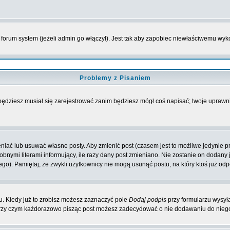
forum system (jeżeli admin go włączył). Jest tak aby zapobiec niewłaściwemu wy
Problemy z Pisaniem
 będziesz musiał się zarejestrować zanim będziesz mógł coś napisać; twoje uprawni
iać lub usuwać własne posty. Aby zmienić post (czasem jest to możliwe jedynie prz
obnymi literami informujący, ile razy dany post zmieniano. Nie zostanie on dodany je
go). Pamiętaj, że zwykli użytkownicy nie mogą usunąć postu, na który ktoś już odp
. Kiedy już to zrobisz możesz zaznaczyć pole
Dodaj podpis
przy formularzu wysył
przy czym każdorazowo pisząc post możesz zadecydować o nie dodawaniu do niego