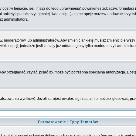
zy post w temacie, jeśli masz do tego uprawnienia) powinieneś zobaczyć formularz
ł ankiety i podać przynajmniej dwie opcje (kolejne opcje możesz dodawać przyci
ez administratora.
w, moderatorów lub administratorów. Aby zmienić ankietę musisz zmienić pierwszy p
ek z opcji, jednakże jeśli zostały już oddane głosy tylko moderatorzy i administr
y przeglądać, czytać, pisać itp. może być potrzebna specjalna autoryzacja. Dostę
fałszowaniu wyników). Jeżeli zarejestrowałeś się i nadal nie możesz głosować, 
Formatowanie i Typy Tematów
t uzależniona od ustawień dokonanych przez administratora (możesz także wyłąc