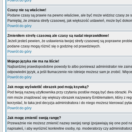
Powrót do góry
Czasy nie są właściwe!
Podane czasy są prawie na pewno właściwe, ale być może widzisz czasy ze stre
Pamiętaj, że zmiana strefy czasowej, jak większość ustawień, może być dokona
Powrót do góry
Zmieniłem strefę czasową ale czasy są nadal nieprawidłowe!
Jeżeli jesteś pewien, że ustawienia twojej strefy czasowej są poprawne pro
podane czasy mogą różnić się o godzinę od prawdziwych.
Powrót do góry
Mojego języka nie ma na liście!
Najbardziej prawdopodobne powody to albo ponieważ administrator nie zainsta
odpowiedni język, a jeśli tłumaczenie nie istnieje możesz sam je zrobić. Więc
Powrót do góry
Jak mogę wyświetlić obrazek pod moją ksywką?
Pod twoją nazwą użytkownika przy czytaniu postów mogą być dwa obrazki. Pie
nim może znajdować się większy obrazek nazywany Emblematem, który z reguły 
korzystać, to taka jest decyzja administratora i do niego możesz kierować pyta
Powrót do góry
Jak mogę zmienić swoją rangę?
Przeważnie nie możesz zmienić nazwy swojej rangi (pojawiają się one pod naz
napisałeś, i aby wyróżnić konkretne osoby, np. moderatorzy czy administrato