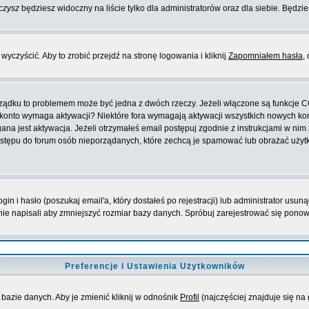
czysz
będziesz widoczny na liście tylko dla administratorów oraz dla siebie. Będzie
yczyścić. Aby to zrobić przejdź na stronę logowania i kliknij
Zapomniałem hasła
,
orządku to problemem może być jedna z dwóch rzeczy. Jeżeli włączone są funkcje 
oje konto wymaga aktywacji? Niektóre fora wymagają aktywacji wszystkich nowych k
 jest aktywacja. Jeżeli otrzymałeś email postępuj zgodnie z instrukcjami w nim za
stępu do forum osób nieporządanych, które zechcą je spamować lub obrażać użytko
 i hasło (poszukaj email'a, który dostałeś po rejestracji) lub administrator usuną
nie napisali aby zmniejszyć rozmiar bazy danych. Spróbuj zarejestrować się pono
Preferencje i Ustawienia Użytkowników
bazie danych. Aby je zmienić kliknij w odnośnik
Profil
(najczęściej znajduje się na 