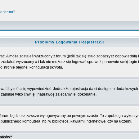
go forum?
Problemy Logowania i Rejestracji
ać. A może zostałeś wyrzucony z forum (jeśli tak się stało zobaczysz odpowiednią
 zostałeś wyrzucony a i tak nie możesz się logować sprawdź ponownie swój login i 
 stronie błędnej konfiguracji skryptu.
rować by móc się wypowiedzieć. Jednakże rejestracja da ci dostęp do dodatkowych 
 zajmuje tylko chwilę i naprawdę zalecamy jej dokonanie.
forum będziesz zawsze wylogowywany po pewnym czasie. To zapobiega wykorzyst
ublicznego komputera, np. w bibliotece, kawiarni internetowej czy na uczelni.
wników?