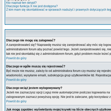
Kto napisał ten skrypt?
Dlaczego funkcja X nie jest dostępna?
Z kim mam się skontaktować w sprawach nadużyć i prawnych dotyczących te
Dlaczego nie mogę się zalogować?
A zarejestrowałeś się? Naprawdę musisz się zarejestrować aby móc się logow
administratorem forum aby poznać powód tego. Jeżeli zarejestrowałeś się, nie
tak nie jest skontaktuj się z administratorem forum, gdyż problem może leżeć po
Powrót do góry
Dlaczego w ogóle muszę się rejestrować?
Być może nie musisz, zależy to od administratora forum czy musisz się rejest
wiadomości, wysyłanie emaili, subskrypcja grup użytkowników itd. Rejestracja
Powrót do góry
Dlaczego wciąż jestem wylogowywany?
Jeżeli nie zaznaczysz opcji
Loguj mnie automatycznie
podczas logowania na 
zalogowanym zaznacz powyższą opcję. Nie jest to zalecane, gdy korzystasz z p
Powrót do góry
Jak mogę zapobiec wyświetlaniu mojej ksywki na liście obecnych użytko