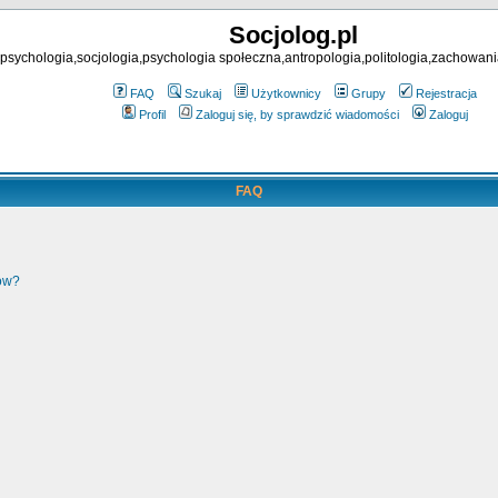
Socjolog.pl
psychologia,socjologia,psychologia społeczna,antropologia,politologia,zachowani
FAQ
Szukaj
Użytkownicy
Grupy
Rejestracja
Profil
Zaloguj się, by sprawdzić wiadomości
Zaloguj
FAQ
ków?