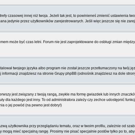
fy czasowej innej niż twoja. Jeżeli tak jest, to powinieneś zmienić ustawienia tw
na jedynie przez użytkowników zarejestrowanych. Jeśli więc jeszcze się nie zareje
blemem może być czas letni. Forum nie jest zaprojektowane do osbługi zmian międ
lował twojego języka albo program nie został jeszcze przetłumaczony na twój języ
ej informacji znajdziesz na stronie Grupy phpBB (odnośnik znajdziesz na dole stron
rwszy jest związany z twoją rangą, zwykle ma formę gwiazdek lub innych znaczków
dla każdego jest inny. To od administratora zależy czy zechce udostępnić funkcj
nia o jej powód (na pewno jest dobry!)
wą użytkownika przy przeglądaniu tematu, oraz w twoim profilu, zależnie od szab
rzy mogą mieć specjalną rangę. Prosimy nie pisać specjalnie postów tylko po to, a