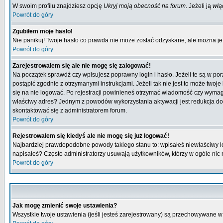
W swoim profilu znajdziesz opcję
Ukryj moją obecność na forum
. Jeżeli ją
włą
Powrót do góry
Zgubiłem moje hasło!
Nie panikuj! Twoje hasło co prawda nie może zostać odzyskane, ale można je w
Powrót do góry
Zarejestrowałem się ale nie mogę się zalogować!
Na początek sprawdź czy wpisujesz poprawny login i hasło. Jeżeli te są w p
postąpić zgodnie z otrzymanymi instrukcjami. Jeżeli tak nie jest to może tw
się na nie logować. Po rejestracji powinieneś otrzymać wiadomość czy wymagana
właściwy adres? Jednym z powodów wykorzystania aktywacji jest redukcja do
skontaktować się z administratorem forum.
Powrót do góry
Rejestrowałem się kiedyś ale nie mogę się już logować!
Najbardziej prawdopodobne powody takiego stanu to: wpisałeś niewłaściwy login
napisałeś? Często administratorzy usuwają użytkowników, którzy w ogóle nic 
Powrót do góry
Jak mogę zmienić swoje ustawienia?
Wszystkie twoje ustawienia (jeśli jesteś zarejestrowany) są przechowywane w 