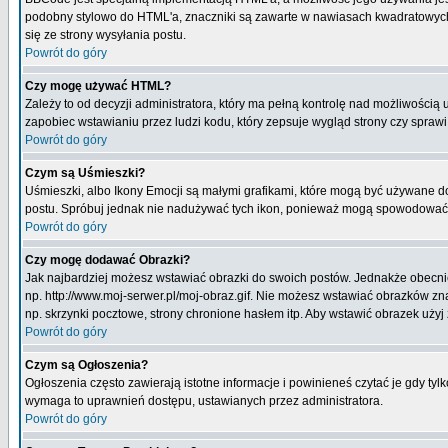
podobny stylowo do HTML'a, znaczniki są zawarte w nawiasach kwadratowych [ i
się ze strony wysyłania postu.
Powrót do góry
Czy mogę używać HTML?
Zależy to od decyzji administratora, który ma pełną kontrolę nad możliwości
zapobiec wstawianiu przez ludzi kodu, który zepsuje wygląd strony czy spraw
Powrót do góry
Czym są Uśmieszki?
Uśmieszki, albo Ikony Emocji są małymi grafikami, które mogą być używane do 
postu. Spróbuj jednak nie nadużywać tych ikon, ponieważ mogą spowodować n
Powrót do góry
Czy mogę dodawać Obrazki?
Jak najbardziej możesz wstawiać obrazki do swoich postów. Jednakże obecnie
np. http://www.moj-serwer.pl/moj-obraz.gif. Nie możesz wstawiać obrazków 
np. skrzynki pocztowe, strony chronione hasłem itp. Aby wstawić obrazek uży
Powrót do góry
Czym są Ogłoszenia?
Ogłoszenia często zawierają istotne informacje i powinieneś czytać je gdy tyl
wymaga to uprawnień dostępu, ustawianych przez administratora.
Powrót do góry