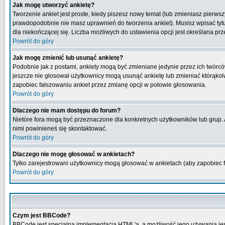
Jak mogę utworzyć ankietę?
Tworzenie ankiet jest proste, kiedy piszesz nowy temat (lub zmieniasz pierws
prawdopodobnie nie masz uprawnień do tworzenia ankiet). Musisz wpisać tytu
dla niekończącej się. Liczba możliwych do ustawienia opcji jest określana prz
Powrót do góry
Jak mogę zmienić lub usunąć ankietę?
Podobnie jak z postami, ankiety mogą być zmieniane jedynie przez ich twórcó
jeszcze nie głosował użytkownicy mogą usunąć ankietę lub zmieniać którąkolwi
zapobiec fałszowaniu ankiet przez zmianę opcji w połowie głosowania.
Powrót do góry
Dlaczego nie mam dostępu do forum?
Nietóre fora mogą być przeznaczone dla konkretnych użytkowników lub grup. Ab
nimi powinieneś się skontaktować.
Powrót do góry
Dlaczego nie mogę głosować w ankietach?
Tylko zarejestrowani użytkownicy mogą głosować w ankietach (aby zapobiec 
Powrót do góry
Czym jest BBCode?
BBCode jest specjalną implementacją HTML'a, a możliwość jego używania jes