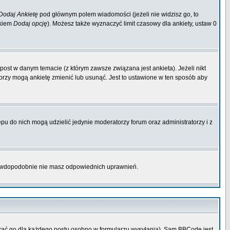
Dodaj Ankietę
pod głównym polem wiadomości (jeżeli nie widzisz go, to
skiem
Dodaj opcję
). Możesz także wyznaczyć limit czasowy dla ankiety, ustaw 0
ost w danym temacie (z którym zawsze związana jest ankieta). Jeżeli nikt
atorzy mogą ankietę zmienić lub usunąć. Jest to ustawione w ten sposób aby
pu do nich mogą udzielić jedynie moderatorzy forum oraz administratorzy i z
prawdopodobnie nie masz odpowiednich uprawnień.
zać go dla każdego postu osobno w formularzu wysyłania). Sam BBCode jest