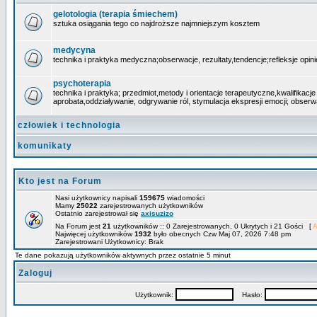
gelotologia (terapia śmiechem)
sztuka osiągania tego co najdroższe najmniejszym kosztem
medycyna
technika i praktyka medyczna;obserwacje, rezultaty,tendencje;refleksje opin
psychoterapia
technika i praktyka; przedmiot,metody i orientacje terapeutyczne,kwalifikacj
aprobata,oddziaływanie, odgrywanie ról, stymulacja ekspresji emocji; obserw
człowiek i technologia
komunikaty
Kto jest na Forum
Nasi użytkownicy napisali
159675
wiadomości
Mamy
25022
zarejestrowanych użytkowników
Ostatnio zarejestrował się
axisuzizo
Na Forum jest
21
użytkowników :: 0 Zarejestrowanych, 0 Ukrytych i 21 Gości [
A
Najwięcej użytkowników
1932
było obecnych Czw Maj 07, 2026 7:48 pm
Zarejestrowani Użytkownicy: Brak
Te dane pokazują użytkowników aktywnych przez ostatnie 5 minut
Zaloguj
Użytkownik:
Hasło: