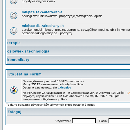
turystyka i wypoczynek
miejsce zakwaterowania
noclegi, warunki lokalowe, propozycje,rozwiązania, opinie
miejsce dla zakochanych
zarekomenduj miejsce: urocze, ustronne, szczęśliwe, modne, lub z innych powo
poznania takiego miejsca - poczytaj
terapia
człowiek i technologia
komunikaty
Kto jest na Forum
Nasi użytkownicy napisali
159675
wiadomości
Mamy
25022
zarejestrowanych użytkowników
Ostatnio zarejestrował się
axisuzizo
Na Forum jest
14
użytkowników :: 0 Zarejestrowanych, 0 Ukrytych i 14 Gości [
A
Najwięcej użytkowników
1932
było obecnych Czw Maj 07, 2026 7:48 pm
Zarejestrowani Użytkownicy: Brak
Te dane pokazują użytkowników aktywnych przez ostatnie 5 minut
Zaloguj
Użytkownik:
Hasło: