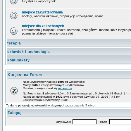
turystyka i wypoczynek
miejsce zakwaterowania
noclegi, warunki lokalowe, propozycje,rozwiązania, opinie
miejsce dla zakochanych
zarekomenduj miejsce: urocze, ustronne, szczęśliwe, modne, lub z innych powo
poznania takiego miejsca - poczytaj
terapia
człowiek i technologia
komunikaty
Kto jest na Forum
Nasi użytkownicy napisali
159675
wiadomości
Mamy
25022
zarejestrowanych użytkowników
Ostatnio zarejestrował się
axisuzizo
Na Forum jest
8
użytkowników :: 0 Zarejestrowanych, 0 Ukrytych i 8 Gości [
Adm
Najwięcej użytkowników
1932
było obecnych Czw Maj 07, 2026 7:48 pm
Zarejestrowani Użytkownicy: Brak
Te dane pokazują użytkowników aktywnych przez ostatnie 5 minut
Zaloguj
Użytkownik:
Hasło: