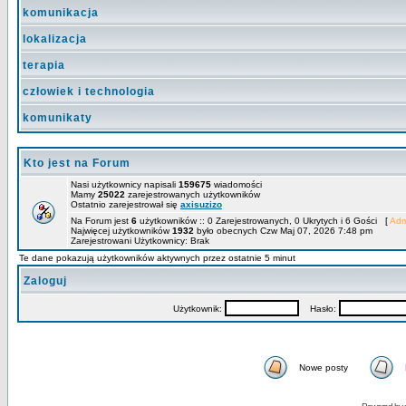
komunikacja
lokalizacja
terapia
człowiek i technologia
komunikaty
Kto jest na Forum
Nasi użytkownicy napisali
159675
wiadomości
Mamy
25022
zarejestrowanych użytkowników
Ostatnio zarejestrował się
axisuzizo
Na Forum jest
6
użytkowników :: 0 Zarejestrowanych, 0 Ukrytych i 6 Gości [
Adm
Najwięcej użytkowników
1932
było obecnych Czw Maj 07, 2026 7:48 pm
Zarejestrowani Użytkownicy: Brak
Te dane pokazują użytkowników aktywnych przez ostatnie 5 minut
Zaloguj
Użytkownik:
Hasło:
Nowe posty