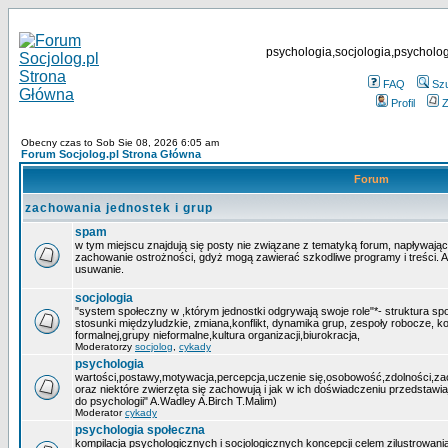
psychologia,socjologia,psycholog
FAQ
Sz
Profil
Z
Obecny czas to Sob Sie 08, 2026 6:05 am
Forum Socjolog.pl Strona Główna
Forum
zachowania jednostek i grup
spam
w tym miejscu znajdują się posty nie związane z tematyką forum, napływają
zachowanie ostrożności, gdyż mogą zawierać szkodliwe programy i treści. 
usuwanie.
socjologia
"system społeczny w ,którym jednostki odgrywają swoje role"*- struktura sp
stosunki międzyludzkie, zmiana,konflikt, dynamika grup, zespoły robocze, ko
formalnej,grupy nieformalne,kultura organizacji,biurokracja,
Moderatorzy
socjolog
,
cykady
psychologia
wartości,postawy,motywacja,percepcja,uczenie się,osobowość,zdolności,zacho
oraz niektóre zwierzęta się zachowują i jak w ich doświadczeniu przedstawi
do psychologii" A.Wadley A.Birch T.Malim)
Moderator
cykady
psychologia społeczna
kompilacja psychologicznych i socjologicznych koncepcji celem zilustrowania