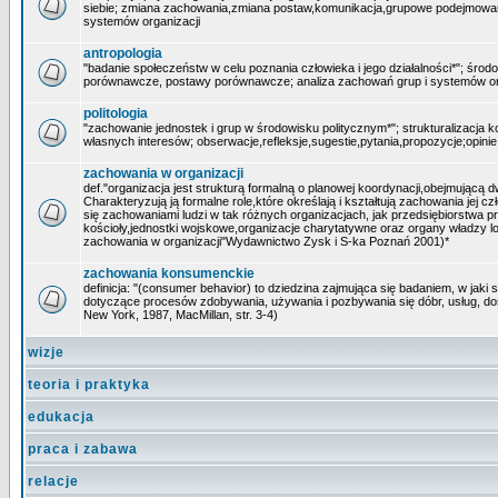
siebie; zmiana zachowania,zmiana postaw,komunikacja,grupowe podejmowani
systemów organizacji
antropologia
"badanie społeczeństw w celu poznania człowieka i jego działalności*"; środ
porównawcze, postawy porównawcze; analiza zachowań grup i systemów or
politologia
"zachowanie jednostek i grup w środowisku politycznym*"; strukturalizacja k
własnych interesów; obserwacje,refleksje,sugestie,pytania,propozycje;opini
zachowania w organizacji
def."organizacja jest strukturą formalną o planowej koordynacji,obejmującą d
Charakteryzują ją formalne role,które określają i kształtują zachowania jej
się zachowaniami ludzi w tak różnych organizacjach, jak przedsiębiorstwa pr
kościoły,jednostki wojskowe,organizacje charytatywne oraz organy władzy l
zachowania w organizacji"Wydawnictwo Zysk i S-ka Poznań 2001)*
zachowania konsumenckie
definicja: "(consumer behavior) to dziedzina zajmująca się badaniem, w jaki
dotyczące procesów zdobywania, używania i pozbywania się dóbr, usług, do
New York, 1987, MacMillan, str. 3-4)
wizje
teoria i praktyka
edukacja
praca i zabawa
relacje