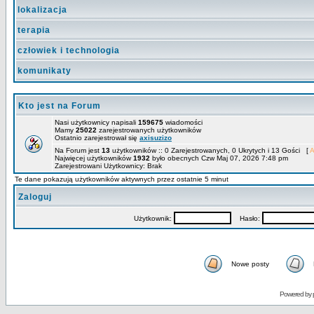
lokalizacja
terapia
człowiek i technologia
komunikaty
Kto jest na Forum
Nasi użytkownicy napisali
159675
wiadomości
Mamy
25022
zarejestrowanych użytkowników
Ostatnio zarejestrował się
axisuzizo
Na Forum jest
13
użytkowników :: 0 Zarejestrowanych, 0 Ukrytych i 13 Gości [
A
Najwięcej użytkowników
1932
było obecnych Czw Maj 07, 2026 7:48 pm
Zarejestrowani Użytkownicy: Brak
Te dane pokazują użytkowników aktywnych przez ostatnie 5 minut
Zaloguj
Użytkownik:
Hasło:
Nowe posty
Powered by