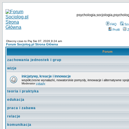
psychologia,socjologia,psycholog
FAQ
Sz
Profil
Z
Obecny czas to Pią Sie 07, 2026 9:24 am
Forum Socjolog.pl Strona Główna
Forum
zachowania jednostek i grup
wizje
inicjatywy, kreacje i innowacje
współczesne wynalazki, nowatorskie pomysły, innowacje i alternatywne spojrz
Moderator
cykady
teoria i praktyka
edukacja
praca i zabawa
relacje
komunikacja