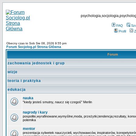
psychologia,socjologia,psycholog
FAQ
Sz
Profil
Z
Obecny czas to Sob Sie 08, 2026 9:55 pm
Forum Socjolog.pl Strona Główna
Forum
zachowania jednostek i grup
wizje
teoria i praktyka
edukacja
nauka
"kiedy jesteś smutny, naucz się czegoś" Merlin
nagrody i kary
pospolite,wyrafinowane,wymyślne,moda, przeżytki,tendencja;rezultaty, kons
polemika
mentor
prezentacja sylwetek nauczycieli, wychowawców, inspiratorów, korepetytoró