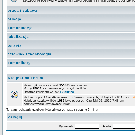
szczególnie pozytywny wpływ na rozwój osobisty innych osób. Wybór Mento
praca i zabawa
relacje
komunikacja
lokalizacja
terapia
człowiek i technologia
komunikaty
Kto jest na Forum
Nasi użytkownicy napisali
159675
wiadomości
Mamy
25022
zarejestrowanych użytkowników
Ostatnio zarejestrował się
axisuzizo
Na Forum jest
10
użytkowników :: 0 Zarejestrowanych, 0 Ukrytych i 10 Gości [
A
Najwięcej użytkowników
1932
było obecnych Czw Maj 07, 2026 7:48 pm
Zarejestrowani Użytkownicy: Brak
Te dane pokazują użytkowników aktywnych przez ostatnie 5 minut
Zaloguj
Użytkownik:
Hasło: