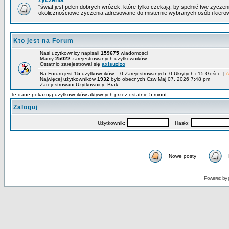
życzenia
"świat jest pełen dobrych wróżek, które tylko czekają, by spełnić twe życze
okolicznościowe życzenia adresowane do misternie wybranych osób i kiero
Kto jest na Forum
Nasi użytkownicy napisali
159675
wiadomości
Mamy
25022
zarejestrowanych użytkowników
Ostatnio zarejestrował się
axisuzizo
Na Forum jest
15
użytkowników :: 0 Zarejestrowanych, 0 Ukrytych i 15 Gości [
A
Najwięcej użytkowników
1932
było obecnych Czw Maj 07, 2026 7:48 pm
Zarejestrowani Użytkownicy: Brak
Te dane pokazują użytkowników aktywnych przez ostatnie 5 minut
Zaloguj
Użytkownik:
Hasło:
Nowe posty
Powered by