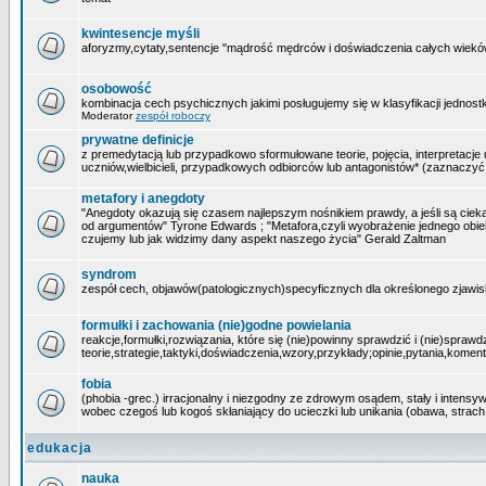
kwintesencje myśli
aforyzmy,cytaty,sentencje "mądrość mędrców i doświadczenia całych wieków 
osobowość
kombinacja cech psychicznych jakimi posługujemy się w klasyfikacji jednostk
Moderator
zespół roboczy
prywatne definicje
z premedytacją lub przypadkowo sformułowane teorie, pojęcia, interpretacje 
uczniów,wielbicieli, przypadkowych odbiorców lub antagonistów* (zaznaczyć
metafory i anegdoty
"Anegdoty okazują się czasem najlepszym nośnikiem prawdy, a jeśli są cieka
od argumentów" Tyrone Edwards ; "Metafora,czyli wyobrażenie jednego obi
czujemy lub jak widzimy dany aspekt naszego życia" Gerald Zaltman
syndrom
zespół cech, objawów(patologicznych)specyficznych dla określonego zjawis
formułki i zachowania (nie)godne powielania
reakcje,formułki,rozwiązania, które się (nie)powinny sprawdzić i (nie)sprawdz
teorie,strategie,taktyki,doświadczenia,wzory,przykłady;opinie,pytania,komen
fobia
(phobia -grec.) irracjonalny i niezgodny ze zdrowym osądem, stały i intensy
wobec czegoś lub kogoś skłaniający do ucieczki lub unikania (obawa, strach
edukacja
nauka