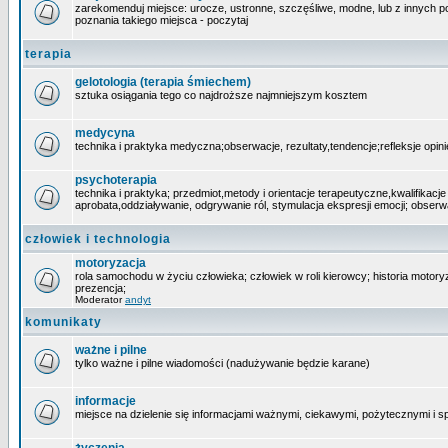
zarekomenduj miejsce: urocze, ustronne, szczęśliwe, modne, lub z innych powo
poznania takiego miejsca - poczytaj
terapia
gelotologia (terapia śmiechem)
sztuka osiągania tego co najdroższe najmniejszym kosztem
medycyna
technika i praktyka medyczna;obserwacje, rezultaty,tendencje;refleksje opin
psychoterapia
technika i praktyka; przedmiot,metody i orientacje terapeutyczne,kwalifikacj
aprobata,oddziaływanie, odgrywanie ról, stymulacja ekspresji emocji; obserw
człowiek i technologia
motoryzacja
rola samochodu w życiu człowieka; człowiek w roli kierowcy; historia motoryza
prezencja;
Moderator
andyt
komunikaty
ważne i pilne
tylko ważne i pilne wiadomości (nadużywanie będzie karane)
informacje
miejsce na dzielenie się informacjami ważnymi, ciekawymi, pożytecznymi i 