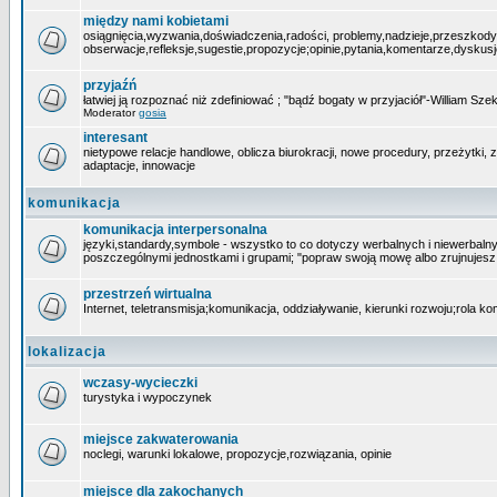
między nami kobietami
osiągnięcia,wyzwania,doświadczenia,radości, problemy,nadzieje,przeszkody
obserwacje,refleksje,sugestie,propozycje;opinie,pytania,komentarze,dyskusje,
przyjaźń
łatwiej ją rozpoznać niż zdefiniować ; "bądź bogaty w przyjaciół"-William Szek
Moderator
gosia
interesant
nietypowe relacje handlowe, oblicza biurokracji, nowe procedury, przeżytki
adaptacje, innowacje
komunikacja
komunikacja interpersonalna
języki,standardy,symbole - wszystko to co dotyczy werbalnych i niewerbaln
poszczególnymi jednostkami i grupami; "popraw swoją mowę albo zrujnujesz 
przestrzeń wirtualna
Internet, teletransmisja;komunikacja, oddziaływanie, kierunki rozwoju;rola ko
lokalizacja
wczasy-wycieczki
turystyka i wypoczynek
miejsce zakwaterowania
noclegi, warunki lokalowe, propozycje,rozwiązania, opinie
miejsce dla zakochanych