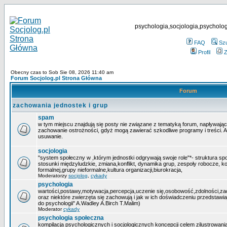
psychologia,socjologia,psycholog
FAQ
Sz
Profil
Z
Obecny czas to Sob Sie 08, 2026 11:40 am
Forum Socjolog.pl Strona Główna
Forum
zachowania jednostek i grup
spam
w tym miejscu znajdują się posty nie związane z tematyką forum, napływają
zachowanie ostrożności, gdyż mogą zawierać szkodliwe programy i treści. 
usuwanie.
socjologia
"system społeczny w ,którym jednostki odgrywają swoje role"*- struktura sp
stosunki międzyludzkie, zmiana,konflikt, dynamika grup, zespoły robocze, ko
formalnej,grupy nieformalne,kultura organizacji,biurokracja,
Moderatorzy
socjolog
,
cykady
psychologia
wartości,postawy,motywacja,percepcja,uczenie się,osobowość,zdolności,zacho
oraz niektóre zwierzęta się zachowują i jak w ich doświadczeniu przedstawi
do psychologii" A.Wadley A.Birch T.Malim)
Moderator
cykady
psychologia społeczna
kompilacja psychologicznych i socjologicznych koncepcji celem zilustrowania