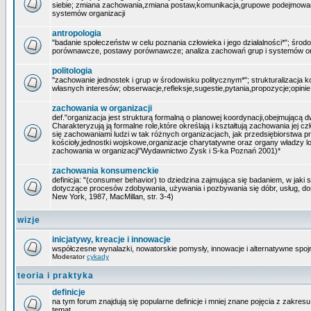
siebie; zmiana zachowania,zmiana postaw,komunikacja,grupowe podejmowani
systemów organizacji
antropologia
"badanie społeczeństw w celu poznania człowieka i jego działalności*"; środ
porównawcze, postawy porównawcze; analiza zachowań grup i systemów or
politologia
"zachowanie jednostek i grup w środowisku politycznym*"; strukturalizacja k
własnych interesów; obserwacje,refleksje,sugestie,pytania,propozycje;opini
zachowania w organizacji
def."organizacja jest strukturą formalną o planowej koordynacji,obejmującą d
Charakteryzują ją formalne role,które określają i kształtują zachowania jej
się zachowaniami ludzi w tak różnych organizacjach, jak przedsiębiorstwa pr
kościoły,jednostki wojskowe,organizacje charytatywne oraz organy władzy l
zachowania w organizacji"Wydawnictwo Zysk i S-ka Poznań 2001)*
zachowania konsumenckie
definicja: "(consumer behavior) to dziedzina zajmująca się badaniem, w jaki
dotyczące procesów zdobywania, używania i pozbywania się dóbr, usług, do
New York, 1987, MacMillan, str. 3-4)
wizje
inicjatywy, kreacje i innowacje
współczesne wynalazki, nowatorskie pomysły, innowacje i alternatywne spojrz
Moderator
cykady
teoria i praktyka
definicje
na tym forum znajdują się popularne definicje i mniej znane pojęcia z zakre
temat