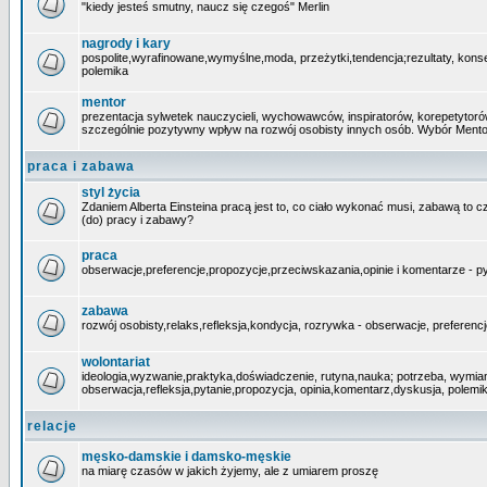
"kiedy jesteś smutny, naucz się czegoś" Merlin
nagrody i kary
pospolite,wyrafinowane,wymyślne,moda, przeżytki,tendencja;rezultaty, kons
polemika
mentor
prezentacja sylwetek nauczycieli, wychowawców, inspiratorów, korepetytoró
szczególnie pozytywny wpływ na rozwój osobisty innych osób. Wybór Mento
praca i zabawa
styl życia
Zdaniem Alberta Einsteina pracą jest to, co ciało wykonać musi, zabawą to c
(do) pracy i zabawy?
praca
obserwacje,preferencje,propozycje,przeciwskazania,opinie i komentarze - p
zabawa
rozwój osobisty,relaks,refleksja,kondycja, rozrywka - obserwacje, preferenc
wolontariat
ideologia,wyzwanie,praktyka,doświadczenie, rutyna,nauka; potrzeba, wymia
obserwacja,refleksja,pytanie,propozycja, opinia,komentarz,dyskusja, polemi
relacje
męsko-damskie i damsko-męskie
na miarę czasów w jakich żyjemy, ale z umiarem proszę