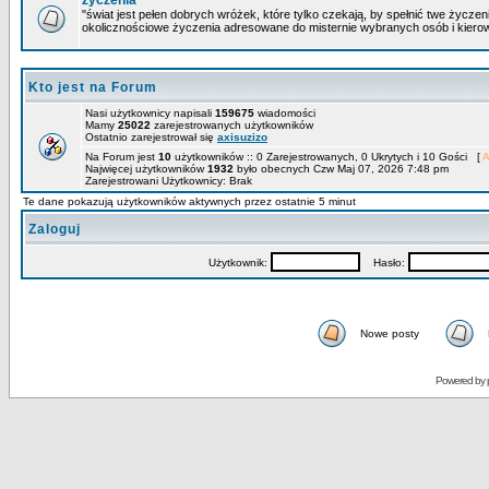
życzenia
"świat jest pełen dobrych wróżek, które tylko czekają, by spełnić twe życze
okolicznościowe życzenia adresowane do misternie wybranych osób i kiero
Kto jest na Forum
Nasi użytkownicy napisali
159675
wiadomości
Mamy
25022
zarejestrowanych użytkowników
Ostatnio zarejestrował się
axisuzizo
Na Forum jest
10
użytkowników :: 0 Zarejestrowanych, 0 Ukrytych i 10 Gości [
A
Najwięcej użytkowników
1932
było obecnych Czw Maj 07, 2026 7:48 pm
Zarejestrowani Użytkownicy: Brak
Te dane pokazują użytkowników aktywnych przez ostatnie 5 minut
Zaloguj
Użytkownik:
Hasło:
Nowe posty
Powered by