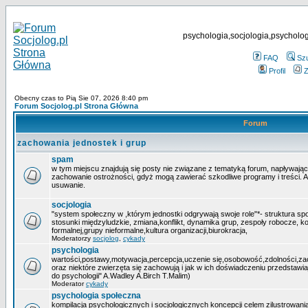
psychologia,socjologia,psycholog
FAQ
Sz
Profil
Z
Obecny czas to Pią Sie 07, 2026 8:40 pm
Forum Socjolog.pl Strona Główna
Forum
zachowania jednostek i grup
spam
w tym miejscu znajdują się posty nie związane z tematyką forum, napływają
zachowanie ostrożności, gdyż mogą zawierać szkodliwe programy i treści. 
usuwanie.
socjologia
"system społeczny w ,którym jednostki odgrywają swoje role"*- struktura sp
stosunki międzyludzkie, zmiana,konflikt, dynamika grup, zespoły robocze, ko
formalnej,grupy nieformalne,kultura organizacji,biurokracja,
Moderatorzy
socjolog
,
cykady
psychologia
wartości,postawy,motywacja,percepcja,uczenie się,osobowość,zdolności,zacho
oraz niektóre zwierzęta się zachowują i jak w ich doświadczeniu przedstawi
do psychologii" A.Wadley A.Birch T.Malim)
Moderator
cykady
psychologia społeczna
kompilacja psychologicznych i socjologicznych koncepcji celem zilustrowania