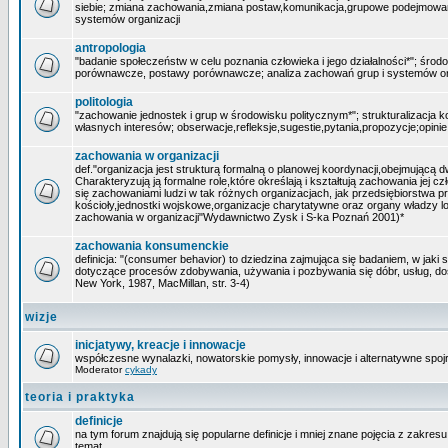
siebie; zmiana zachowania,zmiana postaw,komunikacja,grupowe podejmowani
systemów organizacji
antropologia
"badanie społeczeństw w celu poznania człowieka i jego działalności*"; środ
porównawcze, postawy porównawcze; analiza zachowań grup i systemów or
politologia
"zachowanie jednostek i grup w środowisku politycznym*"; strukturalizacja k
własnych interesów; obserwacje,refleksje,sugestie,pytania,propozycje;opini
zachowania w organizacji
def."organizacja jest strukturą formalną o planowej koordynacji,obejmującą d
Charakteryzują ją formalne role,które określają i kształtują zachowania jej
się zachowaniami ludzi w tak różnych organizacjach, jak przedsiębiorstwa pr
kościoły,jednostki wojskowe,organizacje charytatywne oraz organy władzy l
zachowania w organizacji"Wydawnictwo Zysk i S-ka Poznań 2001)*
zachowania konsumenckie
definicja: "(consumer behavior) to dziedzina zajmująca się badaniem, w jaki
dotyczące procesów zdobywania, używania i pozbywania się dóbr, usług, do
New York, 1987, MacMillan, str. 3-4)
wizje
inicjatywy, kreacje i innowacje
współczesne wynalazki, nowatorskie pomysły, innowacje i alternatywne spojrz
Moderator
cykady
teoria i praktyka
definicje
na tym forum znajdują się popularne definicje i mniej znane pojęcia z zakre
temat