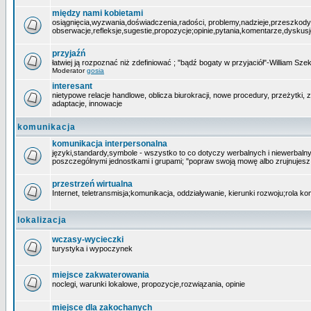
między nami kobietami
osiągnięcia,wyzwania,doświadczenia,radości, problemy,nadzieje,przeszkody
obserwacje,refleksje,sugestie,propozycje;opinie,pytania,komentarze,dyskusje,
przyjaźń
łatwiej ją rozpoznać niż zdefiniować ; "bądź bogaty w przyjaciół"-William Szek
Moderator
gosia
interesant
nietypowe relacje handlowe, oblicza biurokracji, nowe procedury, przeżytki
adaptacje, innowacje
komunikacja
komunikacja interpersonalna
języki,standardy,symbole - wszystko to co dotyczy werbalnych i niewerbaln
poszczególnymi jednostkami i grupami; "popraw swoją mowę albo zrujnujesz 
przestrzeń wirtualna
Internet, teletransmisja;komunikacja, oddziaływanie, kierunki rozwoju;rola ko
lokalizacja
wczasy-wycieczki
turystyka i wypoczynek
miejsce zakwaterowania
noclegi, warunki lokalowe, propozycje,rozwiązania, opinie
miejsce dla zakochanych