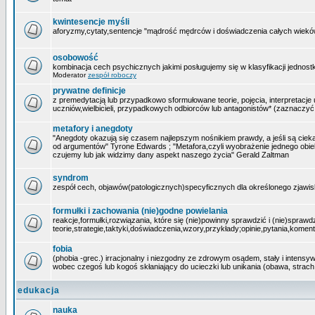
kwintesencje myśli
aforyzmy,cytaty,sentencje "mądrość mędrców i doświadczenia całych wieków 
osobowość
kombinacja cech psychicznych jakimi posługujemy się w klasyfikacji jednostk
Moderator
zespół roboczy
prywatne definicje
z premedytacją lub przypadkowo sformułowane teorie, pojęcia, interpretacje 
uczniów,wielbicieli, przypadkowych odbiorców lub antagonistów* (zaznaczyć
metafory i anegdoty
"Anegdoty okazują się czasem najlepszym nośnikiem prawdy, a jeśli są cieka
od argumentów" Tyrone Edwards ; "Metafora,czyli wyobrażenie jednego obi
czujemy lub jak widzimy dany aspekt naszego życia" Gerald Zaltman
syndrom
zespół cech, objawów(patologicznych)specyficznych dla określonego zjawis
formułki i zachowania (nie)godne powielania
reakcje,formułki,rozwiązania, które się (nie)powinny sprawdzić i (nie)sprawdz
teorie,strategie,taktyki,doświadczenia,wzory,przykłady;opinie,pytania,komen
fobia
(phobia -grec.) irracjonalny i niezgodny ze zdrowym osądem, stały i intensy
wobec czegoś lub kogoś skłaniający do ucieczki lub unikania (obawa, strach
edukacja
nauka