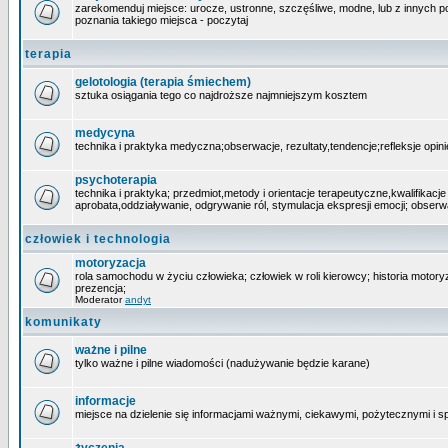
zarekomenduj miejsce: urocze, ustronne, szczęśliwe, modne, lub z innych powo
poznania takiego miejsca - poczytaj
terapia
gelotologia (terapia śmiechem)
sztuka osiągania tego co najdroższe najmniejszym kosztem
medycyna
technika i praktyka medyczna;obserwacje, rezultaty,tendencje;refleksje opin
psychoterapia
technika i praktyka; przedmiot,metody i orientacje terapeutyczne,kwalifikacj
aprobata,oddziaływanie, odgrywanie ról, stymulacja ekspresji emocji; obserw
człowiek i technologia
motoryzacja
rola samochodu w życiu człowieka; człowiek w roli kierowcy; historia motoryza
prezencja;
Moderator
andyt
komunikaty
ważne i pilne
tylko ważne i pilne wiadomości (nadużywanie będzie karane)
informacje
miejsce na dzielenie się informacjami ważnymi, ciekawymi, pożytecznymi i 