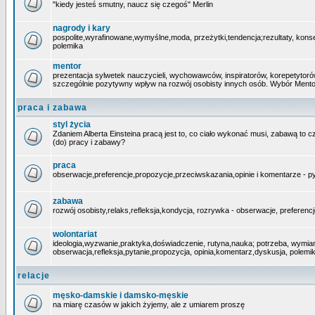
"kiedy jesteś smutny, naucz się czegoś" Merlin
nagrody i kary
pospolite,wyrafinowane,wymyślne,moda, przeżytki,tendencja;rezultaty, kons
polemika
mentor
prezentacja sylwetek nauczycieli, wychowawców, inspiratorów, korepetytoró
szczególnie pozytywny wpływ na rozwój osobisty innych osób. Wybór Mento
praca i zabawa
styl życia
Zdaniem Alberta Einsteina pracą jest to, co ciało wykonać musi, zabawą to c
(do) pracy i zabawy?
praca
obserwacje,preferencje,propozycje,przeciwskazania,opinie i komentarze - p
zabawa
rozwój osobisty,relaks,refleksja,kondycja, rozrywka - obserwacje, preferenc
wolontariat
ideologia,wyzwanie,praktyka,doświadczenie, rutyna,nauka; potrzeba, wymia
obserwacja,refleksja,pytanie,propozycja, opinia,komentarz,dyskusja, polemi
relacje
męsko-damskie i damsko-męskie
na miarę czasów w jakich żyjemy, ale z umiarem proszę