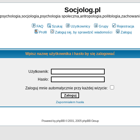
Socjolog.pl
psychologia,socjologia,psychologia społeczna,antropologia,politologia,zachowani
FAQ
Szukaj
Użytkownicy
Grupy
Rejestracja
Profil
Zaloguj się, by sprawdzić wiadomości
Zaloguj
Wpisz nazwę użytkownika i hasło by się zalogować
Użytkownik:
Hasło:
Zaloguj mnie automatycznie przy każdej wizycie:
Zapomniałem hasła
Powered by
phpBB
© 2001, 2005 phpBB Group