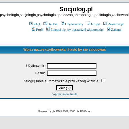
Socjolog.pl
psychologia,socjologia,psychologia społeczna,antropologia,politologia,zachowani
FAQ
Szukaj
Użytkownicy
Grupy
Rejestracja
Profil
Zaloguj się, by sprawdzić wiadomości
Zaloguj
Wpisz nazwę użytkownika i hasło by się zalogować
Użytkownik:
Hasło:
Zaloguj mnie automatycznie przy każdej wizycie:
Zapomniałem hasła
Powered by
phpBB
© 2001, 2005 phpBB Group