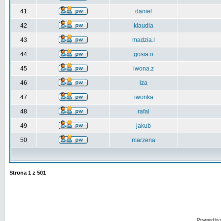
41
daniel
42
klaudia
43
madzia.l
44
gosia.o
45
iwona.z
46
iza
47
iwonka
48
rafal
49
jakub
50
marzena
Strona
1
z
501
Powered by