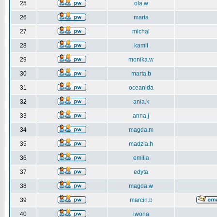
25
ola.w
26
marta
27
michal
28
kamil
29
monika.w
30
marta.b
31
oceanida
32
ania.k
33
anna.j
34
magda.m
35
madzia.h
36
emilia
37
edyta
38
magda.w
39
marcin.b
40
iwona