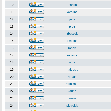
10
marcin
11
karolina
12
julia
13
piotr
14
zbyszek
15
ewelina
16
robert
17
robert.k
18
ania
19
malgosia
20
renata
21
monika.b
22
karina
23
kasia
24
piotrek.k