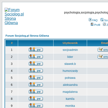
psychologia,socjologia,psycholog
FAQ
Sz
Profil
Z
Forum Socjolog.pl Strona Główna
#
Użytkownik
Emai
1
socjoadmin
2
lider
3
sławek.b
4
humorzasty
5
potrawa
6
aleksandra
7
magdalena
8
kamila
9
monika