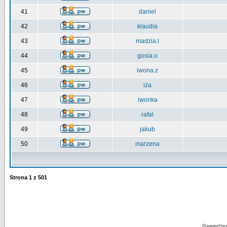
41
daniel
42
klaudia
43
madzia.l
44
gosia.o
45
iwona.z
46
iza
47
iwonka
48
rafal
49
jakub
50
marzena
Strona
1
z
501
Powered by