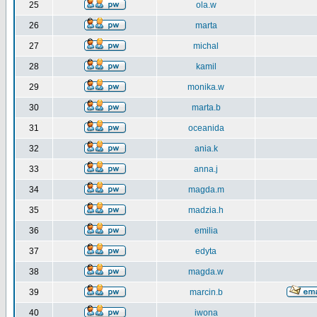
25
ola.w
26
marta
27
michal
28
kamil
29
monika.w
30
marta.b
31
oceanida
32
ania.k
33
anna.j
34
magda.m
35
madzia.h
36
emilia
37
edyta
38
magda.w
39
marcin.b
40
iwona