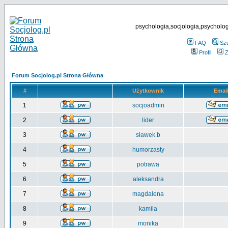
psychologia,socjologia,psycholog
FAQ
Sz
Profil
Z
Forum Socjolog.pl Strona Główna
#
Użytkownik
Emai
1
socjoadmin
2
lider
3
sławek.b
4
humorzasty
5
potrawa
6
aleksandra
7
magdalena
8
kamila
9
monika