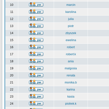
10
marcin
11
karolina
12
julia
13
piotr
14
zbyszek
15
ewelina
16
robert
17
robert.k
18
ania
19
malgosia
20
renata
21
monika.b
22
karina
23
kasia
24
piotrek.k