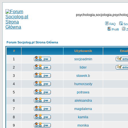
psychologia,socjologia,psycholog
FAQ
Sz
Profil
Z
Forum Socjolog.pl Strona Główna
#
Użytkownik
Emai
1
socjoadmin
2
lider
3
sławek.b
4
humorzasty
5
potrawa
6
aleksandra
7
magdalena
8
kamila
9
monika