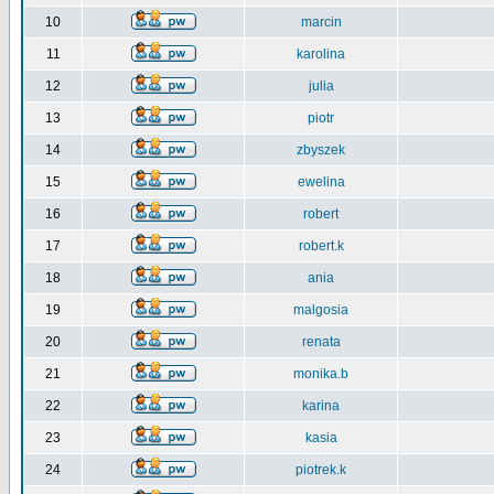
10
marcin
11
karolina
12
julia
13
piotr
14
zbyszek
15
ewelina
16
robert
17
robert.k
18
ania
19
malgosia
20
renata
21
monika.b
22
karina
23
kasia
24
piotrek.k