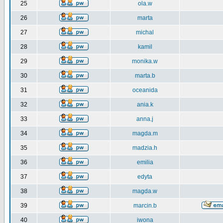
25
ola.w
26
marta
27
michal
28
kamil
29
monika.w
30
marta.b
31
oceanida
32
ania.k
33
anna.j
34
magda.m
35
madzia.h
36
emilia
37
edyta
38
magda.w
39
marcin.b
40
iwona