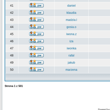
41
daniel
42
klaudia
43
madzia.l
44
gosia.o
45
iwona.z
46
iza
47
iwonka
48
rafal
49
jakub
50
marzena
Strona
1
z
501
Powered by