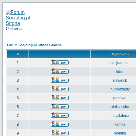
Forum Socjolog.pl Strona Główna
#
Użytkownik
1
socjoadmin
2
lider
3
sławek.b
4
humorzasty
5
potrawa
6
aleksandra
7
magdalena
8
kamila
9
monika