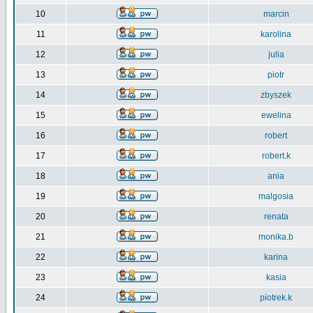
10
marcin
11
karolina
12
julia
13
piotr
14
zbyszek
15
ewelina
16
robert
17
robert.k
18
ania
19
malgosia
20
renata
21
monika.b
22
karina
23
kasia
24
piotrek.k