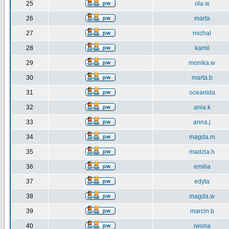
25
ola.w
26
marta
27
michal
28
kamil
29
monika.w
30
marta.b
31
oceanida
32
ania.k
33
anna.j
34
magda.m
35
madzia.h
36
emilia
37
edyta
38
magda.w
39
marcin.b
40
iwona