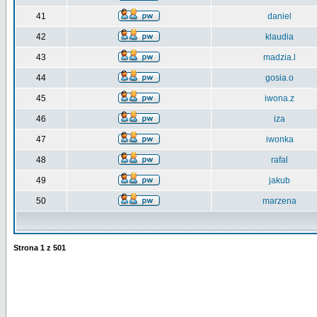
41
daniel
42
klaudia
43
madzia.l
44
gosia.o
45
iwona.z
46
iza
47
iwonka
48
rafal
49
jakub
50
marzena
Strona
1
z
501