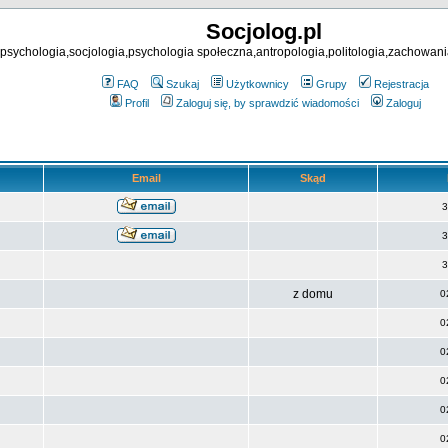
Socjolog.pl
psychologia,socjologia,psychologia społeczna,antropologia,politologia,zachowani
FAQ
Szukaj
Użytkownicy
Grupy
Rejestracja
Profil
Zaloguj się, by sprawdzić wiadomości
Zaloguj
Email
Skąd
3
3
3
z domu
0
0
0
0
0
0