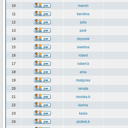
10
marcin
11
karolina
12
julia
13
piotr
14
zbyszek
15
ewelina
16
robert
17
robert.k
18
ania
19
malgosia
20
renata
21
monika.b
22
karina
23
kasia
24
piotrek.k