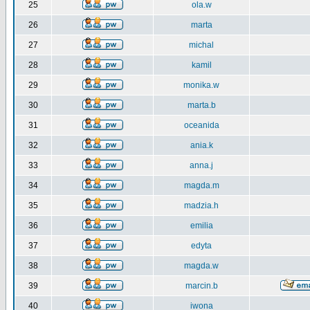
25
ola.w
26
marta
27
michal
28
kamil
29
monika.w
30
marta.b
31
oceanida
32
ania.k
33
anna.j
34
magda.m
35
madzia.h
36
emilia
37
edyta
38
magda.w
39
marcin.b
40
iwona