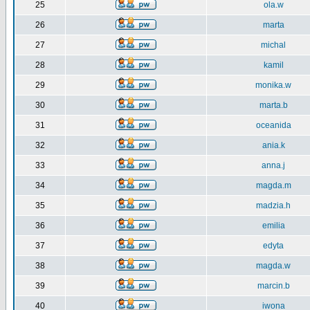
25
ola.w
26
marta
27
michal
28
kamil
29
monika.w
30
marta.b
31
oceanida
32
ania.k
33
anna.j
34
magda.m
35
madzia.h
36
emilia
37
edyta
38
magda.w
39
marcin.b
40
iwona