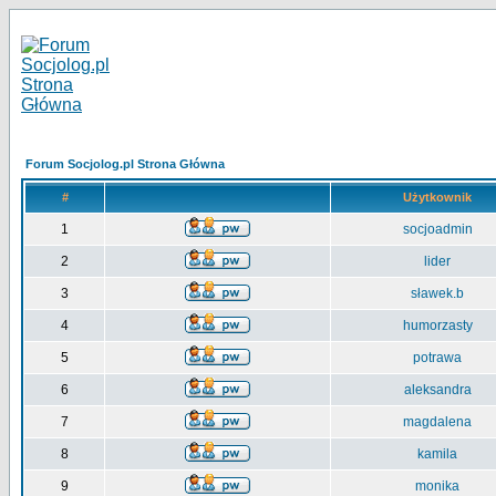
Forum Socjolog.pl Strona Główna
#
Użytkownik
1
socjoadmin
2
lider
3
sławek.b
4
humorzasty
5
potrawa
6
aleksandra
7
magdalena
8
kamila
9
monika