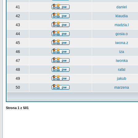
41
daniel
42
klaudia
43
madzia.l
44
gosia.o
45
iwona.z
46
iza
47
iwonka
48
rafal
49
jakub
50
marzena
Strona
1
z
501