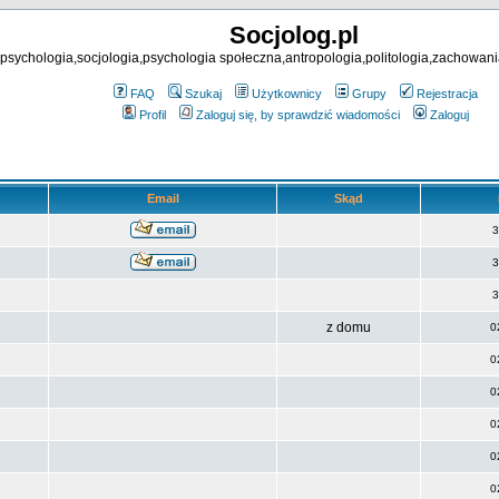
Socjolog.pl
psychologia,socjologia,psychologia społeczna,antropologia,politologia,zachowani
FAQ
Szukaj
Użytkownicy
Grupy
Rejestracja
Profil
Zaloguj się, by sprawdzić wiadomości
Zaloguj
Email
Skąd
3
3
3
z domu
0
0
0
0
0
0