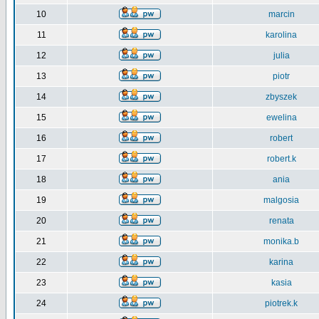
10
marcin
11
karolina
12
julia
13
piotr
14
zbyszek
15
ewelina
16
robert
17
robert.k
18
ania
19
malgosia
20
renata
21
monika.b
22
karina
23
kasia
24
piotrek.k