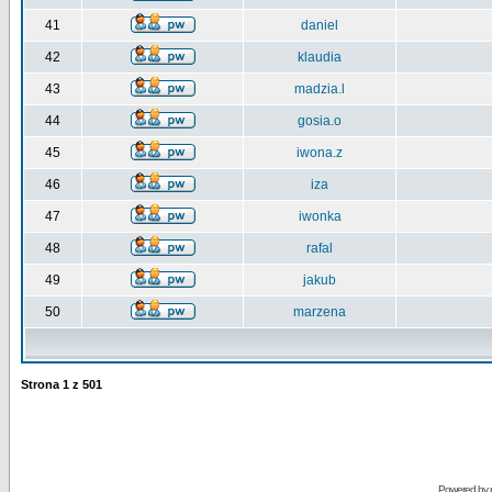
41
daniel
42
klaudia
43
madzia.l
44
gosia.o
45
iwona.z
46
iza
47
iwonka
48
rafal
49
jakub
50
marzena
Strona
1
z
501
Powered by