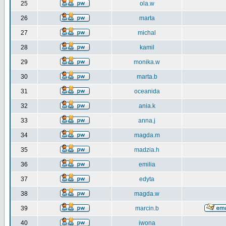
25
ola.w
26
marta
27
michal
28
kamil
29
monika.w
30
marta.b
31
oceanida
32
ania.k
33
anna.j
34
magda.m
35
madzia.h
36
emilia
37
edyta
38
magda.w
39
marcin.b
40
iwona