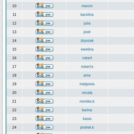
10
marcin
11
karolina
12
julia
13
piotr
14
zbyszek
15
ewelina
16
robert
17
robert.k
18
ania
19
malgosia
20
renata
21
monika.b
22
karina
23
kasia
24
piotrek.k