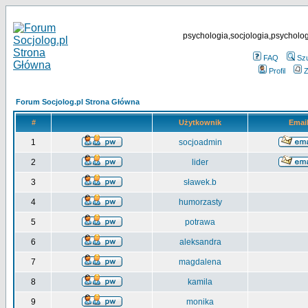
psychologia,socjologia,psycholog
FAQ
Sz
Profil
Z
Forum Socjolog.pl Strona Główna
#
Użytkownik
Emai
1
socjoadmin
2
lider
3
sławek.b
4
humorzasty
5
potrawa
6
aleksandra
7
magdalena
8
kamila
9
monika