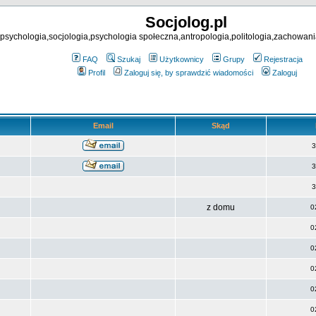
Socjolog.pl
psychologia,socjologia,psychologia społeczna,antropologia,politologia,zachowani
FAQ
Szukaj
Użytkownicy
Grupy
Rejestracja
Profil
Zaloguj się, by sprawdzić wiadomości
Zaloguj
Email
Skąd
3
3
3
z domu
0
0
0
0
0
0