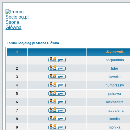
Forum Socjolog.pl Strona Główna
#
Użytkownik
1
socjoadmin
2
lider
3
sławek.b
4
humorzasty
5
potrawa
6
aleksandra
7
magdalena
8
kamila
9
monika