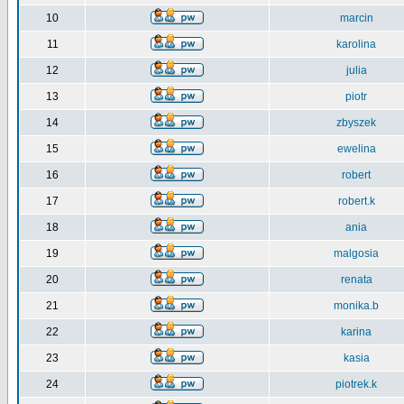
10
marcin
11
karolina
12
julia
13
piotr
14
zbyszek
15
ewelina
16
robert
17
robert.k
18
ania
19
malgosia
20
renata
21
monika.b
22
karina
23
kasia
24
piotrek.k