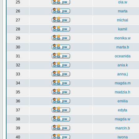
25
ola.w
26
marta
27
michal
28
kamil
29
monika.w
30
marta.b
31
oceanida
32
ania.k
33
anna.j
34
magda.m
35
madzia.h
36
emilia
37
edyta
38
magda.w
39
marcin.b
40
iwona