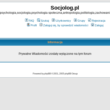
Socjolog.pl
psychologia,socjologia,psychologia społeczna,antropologia,politologia,zachowani
FAQ
Szukaj
Użytkownicy
Grupy
Rejestracja
Profil
Zaloguj się, by sprawdzić wiadomości
Zaloguj
Informacja
Prywatne Wiadomości zostały wyłączone na tym forum
Powered by
phpBB
© 2001, 2005 phpBB Group