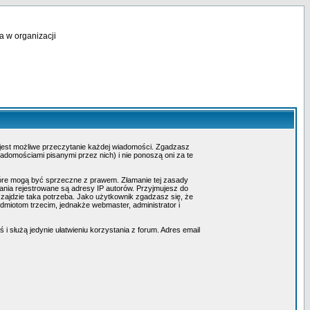
a w organizacji
 jest możliwe przeczytanie każdej wiadomości. Zgadzasz
adomościami pisanymi przez nich) i nie ponoszą oni za te
tóre mogą być sprzeczne z prawem. Złamanie tej zasady
nia rejestrowane są adresy IP autorów. Przyjmujesz do
 zajdzie taka potrzeba. Jako użytkownik zgadzasz się, że
miotom trzecim, jednakże webmaster, administrator i
i służą jedynie ułatwieniu korzystania z forum. Adres email