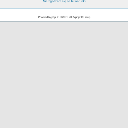
Nie zgadzam się na te warunki
Powered by
phpBB
© 2001, 2005 phpBB Group