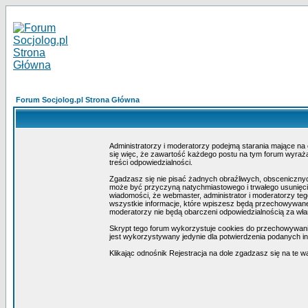
Forum Socjolog.pl Strona Główna
Administratorzy i moderatorzy podejmą starania mające na
się więc, że zawartość każdego postu na tym forum wyraża 
treści odpowiedzialności.
Zgadzasz się nie pisać żadnych obraźliwych, obscenicznyc
może być przyczyną natychmiastowego i trwałego usunięcia
wiadomości, że webmaster, administrator i moderatorzy teg
wszystkie informacje, które wpiszesz będą przechowywane 
moderatorzy nie będą obarczeni odpowiedzialnością za wł
Skrypt tego forum wykorzystuje cookies do przechowywania i
jest wykorzystywany jedynie dla potwierdzenia podanych inf
Klikając odnośnik Rejestracja na dole zgadzasz się na te w