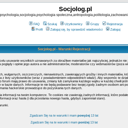
Socjolog.pl
psychologia,socjologia,psychologia społeczna,antropologia,politologia,zachowani
FAQ
Szukaj
Użytkownicy
Grupy
Rejestracja
Profil
Zaloguj się, by sprawdzić wiadomości
Zaloguj
Socjolog.pl - Warunki Rejestracji
 celu usuwanie wszelkich uznawanych za obraźliwe materiałów jak najszybciej, jednakże nie
poglądy i opinie jego autora a nie administratorów, moderatorów czy webmasterów (poza wi
h, wulgarnych, oszczerczych, nienawistnych, zawierających groźby i innych materiałów, k
 z listy użytkowników (wraz z powiadomieniem odpowiednich władz). Aby wspomóc te działa
o forum mają prawo do usuwania, zmiany lub zamykania każdego wątku w każdej chwili jeśli
w bazie danych. Informacje te nie będą podawane bez twojej zgody żadnym osobom ani pod
amania hackerskie prowadzące do pozyskania tych danych.
nformacji na twoim komputerze. Te cookies nie zawierają żadnych informacji, które podałeś 
ormacji oraz hasła (i dla przesłania nowego hasła, gdybyś zapomniał stare).
arunki.
Zgadzam Się na te warunki i mam
powyżej
13 lat
Zgadzam Się na te warunki i mam
poniżej
13 lat