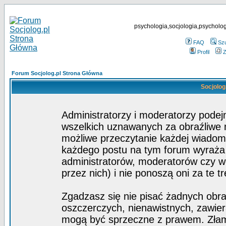
psychologia,socjologia,psycholog
FAQ
Sz
Profil
Z
Forum Socjolog.pl Strona Główna
Socjolog
Administratorzy i moderatorzy pode
wszelkich uznawanych za obraźliwe ma
możliwe przeczytanie każdej wiadom
każdego postu na tym forum wyraża p
administratorów, moderatorów czy 
przez nich) i nie ponoszą oni za te t
Zgadzasz się nie pisać żadnych obra
oszczerczych, nienawistnych, zawier
mogą być sprzeczne z prawem. Złam