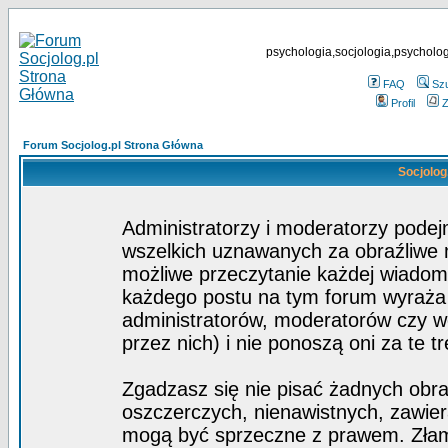
psychologia,socjologia,psycholog
FAQ
Sz
Profil
Z
Forum Socjolog.pl Strona Główna
Socjolog
Administratorzy i moderatorzy pode
wszelkich uznawanych za obraźliwe ma
możliwe przeczytanie każdej wiadom
każdego postu na tym forum wyraża p
administratorów, moderatorów czy 
przez nich) i nie ponoszą oni za te t
Zgadzasz się nie pisać żadnych obra
oszczerczych, nienawistnych, zawier
mogą być sprzeczne z prawem. Złam