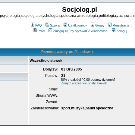
Socjolog.pl
psychologia,socjologia,psychologia społeczna,antropologia,politologia,zachowani
FAQ
Szukaj
Użytkownicy
Grupy
Rejestracja
Profil
Zaloguj się, by sprawdzić wiadomości
Zaloguj
Przedstawiamy profil :: sławek
Wszystko o sławek
Dołączył:
03 Gru 2005
Postów:
21
[0% z całości / 0.00 postów dziennie]
Znajdź wszystkie posty sławek
Skąd:
Strona WWW:
Zawód:
Zainteresowania:
sport,muzyka,nauki społeczne