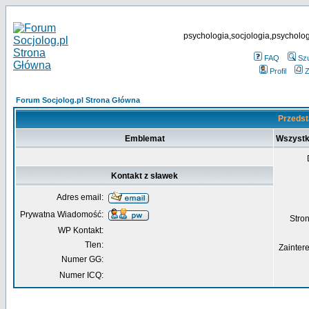
psychologia,socjologia,psycholog
FAQ
Sz
Profil
Z
Forum Socjolog.pl Strona Główna
Przedst
Emblemat
Wszystk
Kontakt z sławek
Adres email:
Prywatna Wiadomość:
Str
WP Kontakt:
Tlen:
Zainter
Numer GG:
Numer ICQ: