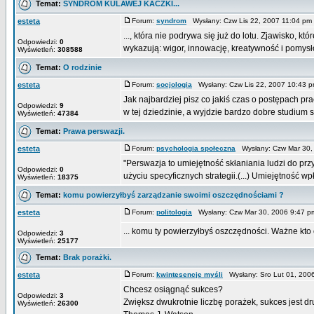
Temat:
SYNDROM KULAWEJ KACZKI...
esteta
Forum:
syndrom
Wysłany: Czw Lis 22, 2007 11:04 p
..., która nie podrywa się już do lotu. Zjawisko, k
Odpowiedzi:
0
wykazują: wigor, innowację, kreatywność i pomysł
Wyświetleń:
308588
Temat:
O rodzinie
esteta
Forum:
socjologia
Wysłany: Czw Lis 22, 2007 10:43
Jak najbardziej pisz co jakiś czas o postępach pr
Odpowiedzi:
9
w tej dziedzinie, a wyjdzie bardzo dobre studium so
Wyświetleń:
47384
Temat:
Prawa perswazji.
esteta
Forum:
psychologia społeczna
Wysłany: Czw Mar 30,
"Perswazja to umiejętność skłaniania ludzi do prz
Odpowiedzi:
0
użyciu specyficznych strategii.(...) Umiejętność wpł
Wyświetleń:
18375
Temat:
komu powierzyłbyś zarządzanie swoimi oszczędnościami ?
esteta
Forum:
politologia
Wysłany: Czw Mar 30, 2006 9:47 
... komu ty powierzyłbyś oszczędności. Ważne kto 
Odpowiedzi:
3
Wyświetleń:
25177
Temat:
Brak porażki.
esteta
Forum:
kwintesencje myśli
Wysłany: Sro Lut 01, 200
Chcesz osiągnąć sukces?
Odpowiedzi:
3
Zwiększ dwukrotnie liczbę porażek, sukces jest dr
Wyświetleń:
26300