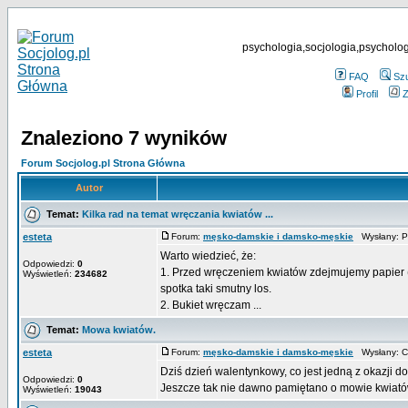
psychologia,socjologia,psycholog
FAQ
Sz
Profil
Z
Znaleziono 7 wyników
Forum Socjolog.pl Strona Główna
Autor
Temat:
Kilka rad na temat wręczania kwiatów ...
esteta
Forum:
męsko-damskie i damsko-męskie
Wysłany: Pi
Warto wiedzieć, że:
Odpowiedzi:
0
1. Przed wręczeniem kwiatów zdejmujemy papier (ni
Wyświetleń:
234682
spotka taki smutny los.
2. Bukiet wręczam ...
Temat:
Mowa kwiatów.
esteta
Forum:
męsko-damskie i damsko-męskie
Wysłany: C
Dziś dzień walentynkowy, co jest jedną z okazji
Odpowiedzi:
0
Jeszcze tak nie dawno pamiętano o mowie kwiatów 
Wyświetleń:
19043