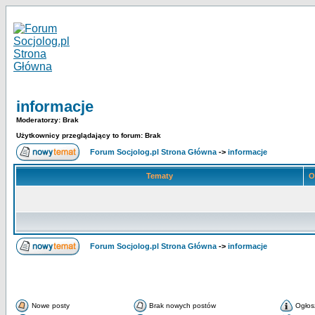
informacje
Moderatorzy: Brak
Użytkownicy przeglądający to forum: Brak
Forum Socjolog.pl Strona Główna
->
informacje
Tematy
O
Forum Socjolog.pl Strona Główna
->
informacje
Nowe posty
Brak nowych postów
Ogłos