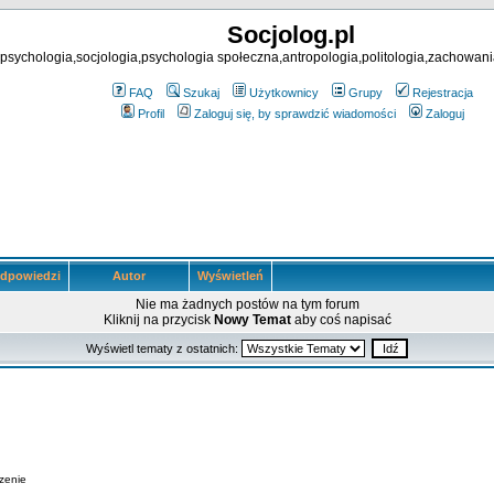
Socjolog.pl
psychologia,socjologia,psychologia społeczna,antropologia,politologia,zachowani
FAQ
Szukaj
Użytkownicy
Grupy
Rejestracja
Profil
Zaloguj się, by sprawdzić wiadomości
Zaloguj
dpowiedzi
Autor
Wyświetleń
Nie ma żadnych postów na tym forum
Kliknij na przycisk
Nowy Temat
aby coś napisać
Wyświetl tematy z ostatnich:
zenie