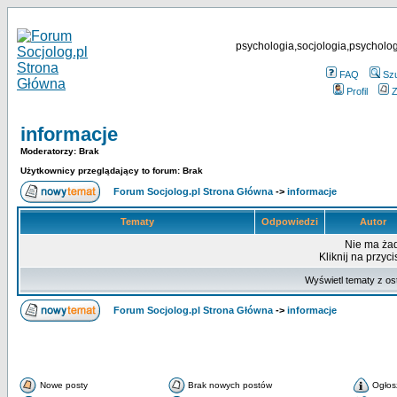
psychologia,socjologia,psycholog
FAQ
Sz
Profil
Z
informacje
Moderatorzy: Brak
Użytkownicy przeglądający to forum: Brak
Forum Socjolog.pl Strona Główna
->
informacje
Tematy
Odpowiedzi
Autor
Nie ma ża
Kliknij na przyc
Wyświetl tematy z os
Forum Socjolog.pl Strona Główna
->
informacje
Nowe posty
Brak nowych postów
Ogłos