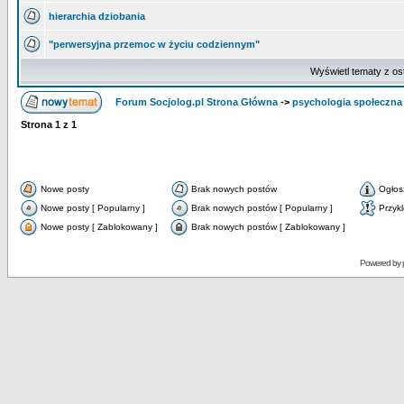
hierarchia dziobania
"perwersyjna przemoc w życiu codziennym"
Wyświetl tematy z os
Forum Socjolog.pl Strona Główna
->
psychologia społeczna
Strona
1
z
1
Nowe posty
Brak nowych postów
Ogłos
Nowe posty [ Popularny ]
Brak nowych postów [ Popularny ]
Przyk
Nowe posty [ Zablokowany ]
Brak nowych postów [ Zablokowany ]
Powered by