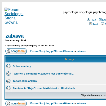
psychologia,socjologia,psycholog
FAQ
Sz
Profil
Z
zabawa
Moderatorzy: Brak
Użytkownicy przeglądający to forum: Brak
Forum Socjolog.pl Strona Główna
->
zabawa
Tematy
Dobre maniery...
"jednym z elementów zabawy jest odświeżenie...
Tegoroczne oskary.
Pamiętacie "Rejs" i duet Maklakiewicz, Himilsbach.
Wyświetl tematy z os
Forum Socjolog.pl Strona Główna
->
zabawa