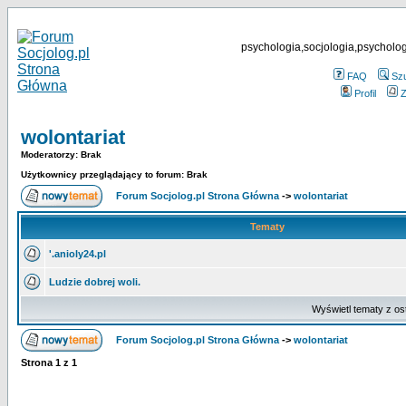
psychologia,socjologia,psycholog
FAQ
Sz
Profil
Z
wolontariat
Moderatorzy: Brak
Użytkownicy przeglądający to forum: Brak
Forum Socjolog.pl Strona Główna
->
wolontariat
Tematy
'.anioly24.pl
Ludzie dobrej woli.
Wyświetl tematy z os
Forum Socjolog.pl Strona Główna
->
wolontariat
Strona
1
z
1