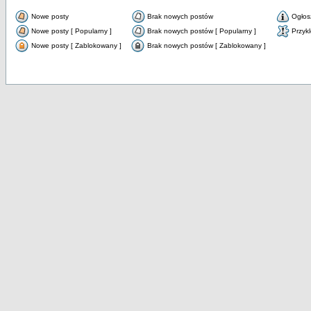
Nowe posty
Brak nowych postów
Ogłos
Nowe posty [ Popularny ]
Brak nowych postów [ Popularny ]
Przyk
Nowe posty [ Zablokowany ]
Brak nowych postów [ Zablokowany ]