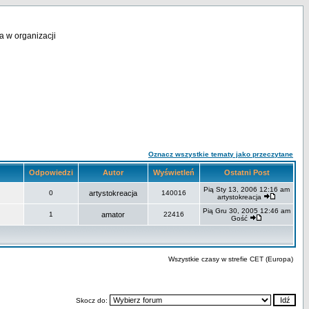
a w organizacji
Oznacz wszystkie tematy jako przeczytane
Odpowiedzi
Autor
Wyświetleń
Ostatni Post
Pią Sty 13, 2006 12:16 am
0
artystokreacja
140016
artystokreacja
Pią Gru 30, 2005 12:46 am
1
amator
22416
Gość
Wszystkie czasy w strefie CET (Europa)
Skocz do: