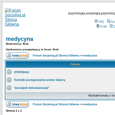
psychologia,socjologia,psycholog
FAQ
Sz
Profil
Z
medycyna
Moderatorzy: Brak
Użytkownicy przeglądający to forum: Brak
Forum Socjolog.pl Strona Główna
->
medycyna
Tematy
shfddtprpa
Techniki postępowania wobec lekarzy.
"początek dehumanizacji"
Wyświetl tematy z os
Forum Socjolog.pl Strona Główna
->
medycyna
Strona
1
z
1