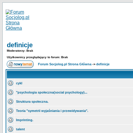
definicje
Moderatorzy: Brak
Użytkownicy przeglądający to forum: Brak
Forum Socjolog.pl Strona Główna
->
definicje
cykl
"psychologia społeczna(social psychology)...
Struktura społeczna.
Teoria "symetrii wyjaśniania i przewidywania".
Imprinting.
talent