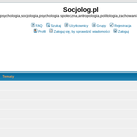
Socjolog.pl
psychologia,socjologia,psychologia społeczna,antropologia,politologia,zachowani
FAQ
Szukaj
Użytkownicy
Grupy
Rejestracja
Profil
Zaloguj się, by sprawdzić wiadomości
Zaloguj
Tematy