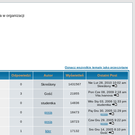
a w organizacji
Oznacz wszystkie tematy jako przeczytane
Odpowiedzi
Autor
Wyświetleń
Ostatni Post
Nie Lut 28, 2010 10:02 am
0
Skreślony
1431567
Skreślony
Pon Cze 08, 2009 2:18 am
3
Gość
21955
Vita.Ivanova
Wto Sty 03, 2006 11:33 pm
0
studentka
14836
studentka
Pią Gru 30, 2005 11:29 pm
0
gosia
18473
gosia
Czw Gru 29, 2005 9:22 pm
0
gosia
18723
gosia
Sro Gru 14, 2005 8:10 pm
1
lider
17132
Gość