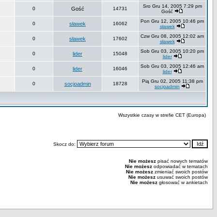
Sro Gru 14, 2005 7:29 pm
0
Gość
14731
Gość
Pon Gru 12, 2005 10:46 pm
0
sławek
16062
sławek
Czw Gru 08, 2005 12:02 am
0
sławek
17602
sławek
Sob Gru 03, 2005 10:20 pm
0
lider
15048
lider
Sob Gru 03, 2005 12:46 am
0
lider
16046
lider
Pią Gru 02, 2005 11:38 pm
0
socjoadmin
18728
socjoadmin
Wszystkie czasy w strefie CET (Europa)
Skocz do:
Nie możesz
pisać nowych tematów
Nie możesz
odpowiadać w tematach
Nie możesz
zmieniać swoich postów
Nie możesz
usuwać swoich postów
Nie możesz
głosować w ankietach