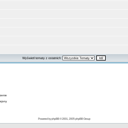
Wyświetl tematy z ostatnich:
zenie
lejony
Powered by
phpBB
© 2001, 2005 phpBB Group