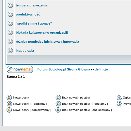
temperatura wrzenia
produktywność
"środki zimne i gorące"
blokada kulturowa (w organizacji)
różnica pomiędzy inicjatywą a innowacją
inauguracja
Forum Socjolog.pl Strona Główna
->
definicje
Strona
1
z
1
Nowe posty
Brak nowych postów
Ogłos
Nowe posty [ Popularny ]
Brak nowych postów [ Popularny ]
Przyk
Nowe posty [ Zablokowany ]
Brak nowych postów [ Zablokowany ]