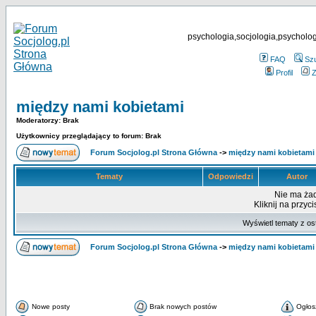
psychologia,socjologia,psycholog
FAQ
Sz
Profil
Z
między nami kobietami
Moderatorzy: Brak
Użytkownicy przeglądający to forum: Brak
Forum Socjolog.pl Strona Główna
->
między nami kobietami
Tematy
Odpowiedzi
Autor
Nie ma ża
Kliknij na przyc
Wyświetl tematy z os
Forum Socjolog.pl Strona Główna
->
między nami kobietami
Nowe posty
Brak nowych postów
Ogłos