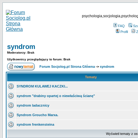
psychologia,socjologia,psycholog
FAQ
Sz
Profil
Z
syndrom
Moderatorzy: Brak
Użytkownicy przeglądający to forum: Brak
Forum Socjolog.pl Strona Główna
->
syndrom
Tematy
SYNDROM KULAWEJ KACZKI...
syndrom "drabiny opartej o niewłaściwą ścianę"
syndrom ladacznicy
Syndrom Groucho Marxa.
syndrom frenkensteina
Wyświetl tematy z os