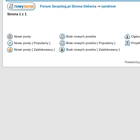
Forum Socjolog.pl Strona Główna
->
syndrom
Strona
1
z
1
Nowe posty
Brak nowych postów
Ogłos
Nowe posty [ Popularny ]
Brak nowych postów [ Popularny ]
Przyk
Nowe posty [ Zablokowany ]
Brak nowych postów [ Zablokowany ]
Powered by