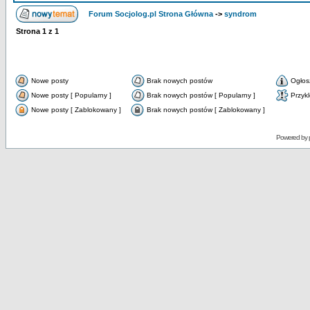
Forum Socjolog.pl Strona Główna
->
syndrom
Strona
1
z
1
Nowe posty
Brak nowych postów
Ogłos
Nowe posty [ Popularny ]
Brak nowych postów [ Popularny ]
Przyk
Nowe posty [ Zablokowany ]
Brak nowych postów [ Zablokowany ]
Powered by