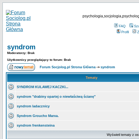
psychologia,socjologia,psycholog
FAQ
Sz
Profil
Z
syndrom
Moderatorzy: Brak
Użytkownicy przeglądający to forum: Brak
Forum Socjolog.pl Strona Główna
->
syndrom
Tematy
SYNDROM KULAWEJ KACZKI...
syndrom "drabiny opartej o niewłaściwą ścianę"
syndrom ladacznicy
Syndrom Groucho Marxa.
syndrom frenkensteina
Wyświetl tematy z os