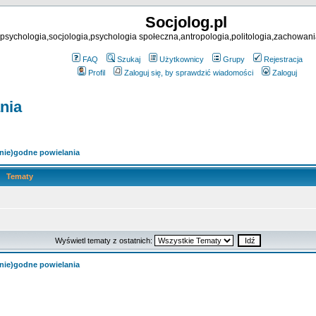
Socjolog.pl
psychologia,socjologia,psychologia społeczna,antropologia,politologia,zachowani
FAQ
Szukaj
Użytkownicy
Grupy
Rejestracja
Profil
Zaloguj się, by sprawdzić wiadomości
Zaloguj
nia
(nie)godne powielania
Tematy
Wyświetl tematy z ostatnich:
(nie)godne powielania