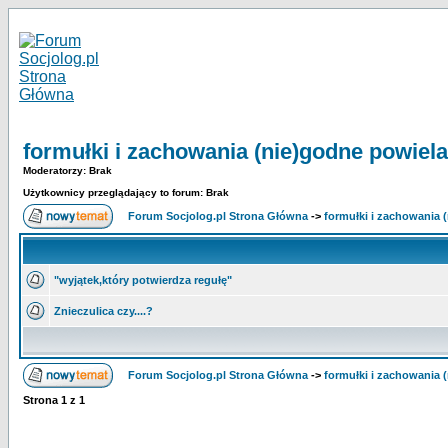
formułki i zachowania (nie)godne powiela
Moderatorzy: Brak
Użytkownicy przeglądający to forum: Brak
Forum Socjolog.pl Strona Główna
->
formułki i zachowania 
"wyjątek,który potwierdza regułę"
Znieczulica czy....?
Forum Socjolog.pl Strona Główna
->
formułki i zachowania 
Strona
1
z
1