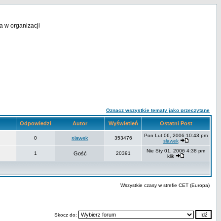
a w organizacji
Oznacz wszystkie tematy jako przeczytane
Odpowiedzi
Autor
Wyświetleń
Ostatni Post
Pon Lut 06, 2006 10:43 pm
0
sławek
353476
sławek
Nie Sty 01, 2006 4:38 pm
1
Gość
20391
klik
Wszystkie czasy w strefie CET (Europa)
Skocz do: