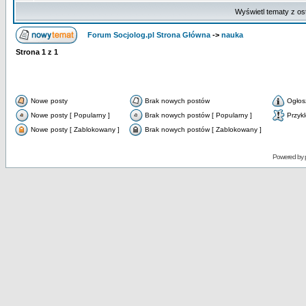
Wyświetl tematy z os
Forum Socjolog.pl Strona Główna
->
nauka
Strona
1
z
1
Nowe posty
Brak nowych postów
Ogłos
Nowe posty [ Popularny ]
Brak nowych postów [ Popularny ]
Przyk
Nowe posty [ Zablokowany ]
Brak nowych postów [ Zablokowany ]
Powered by