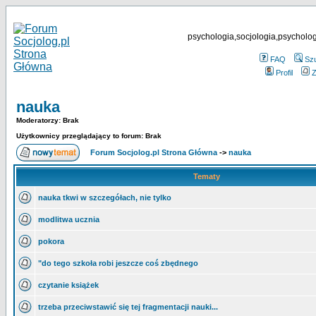
psychologia,socjologia,psycholog
FAQ
Sz
Profil
Z
nauka
Moderatorzy: Brak
Użytkownicy przeglądający to forum: Brak
Forum Socjolog.pl Strona Główna
->
nauka
Tematy
nauka tkwi w szczegółach, nie tylko
modlitwa ucznia
pokora
"do tego szkoła robi jeszcze coś zbędnego
czytanie książek
trzeba przeciwstawić się tej fragmentacji nauki...