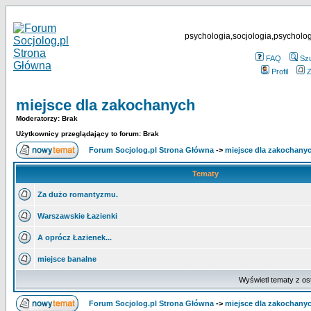
psychologia,socjologia,psycholog
FAQ
Sz
Profil
Z
miejsce dla zakochanych
Moderatorzy: Brak
Użytkownicy przeglądający to forum: Brak
Forum Socjolog.pl Strona Główna
->
miejsce dla zakochany
Tematy
Za dużo romantyzmu.
Warszawskie Łazienki
A oprócz Łazienek...
miejsce banalne
Wyświetl tematy z os
Forum Socjolog.pl Strona Główna
->
miejsce dla zakochany