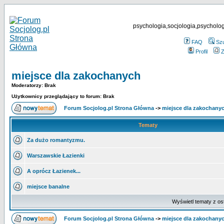
psychologia,socjologia,psycholog
FAQ
Sz
Profil
Z
miejsce dla zakochanych
Moderatorzy: Brak
Użytkownicy przeglądający to forum: Brak
Forum Socjolog.pl Strona Główna
->
miejsce dla zakochany
Tematy
Za dużo romantyzmu.
Warszawskie Łazienki
A oprócz Łazienek...
miejsce banalne
Wyświetl tematy z os
Forum Socjolog.pl Strona Główna
->
miejsce dla zakochany