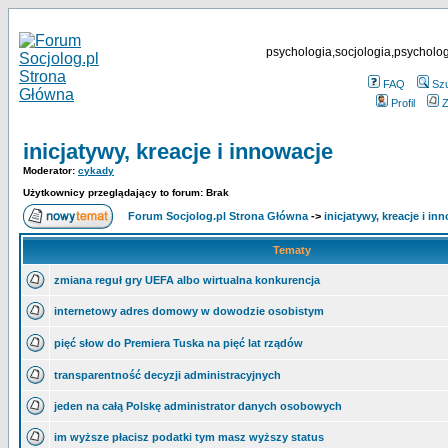
psychologia,socjologia,psycholog
FAQ
Sz
Profil
Z
inicjatywy, kreacje i innowacje
Moderator:
cykady
Użytkownicy przeglądający to forum: Brak
Forum Socjolog.pl Strona Główna
->
inicjatywy, kreacje i in
Tematy
zmiana reguł gry UEFA albo wirtualna konkurencja
internetowy adres domowy w dowodzie osobistym
pięć słow do Premiera Tuska na pięć lat rządów
transparentność decyzji administracyjnych
jeden na całą Polskę administrator danych osobowych
im wyższe płacisz podatki tym masz wyższy status