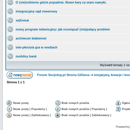
O (nie)robieniu gdzie popadnie. Nowe kary za stare nawyki.
integracyjny rajd rowerowy
sejfomat
nowy program telewizyjny: jak rozwiązać (nie)palący problem
archiwum klakiernet
tele-płeciula gra w mediach
mobilny bank
Wyświetl tematy z os
Forum Socjolog.pl Strona Główna
->
inicjatywy, kreacje i in
Strona
1
z
1
Nowe posty
Brak nowych postów
Ogłos
Nowe posty [ Popularny ]
Brak nowych postów [ Popularny ]
Przyk
Nowe posty [ Zablokowany ]
Brak nowych postów [ Zablokowany ]
Powered by