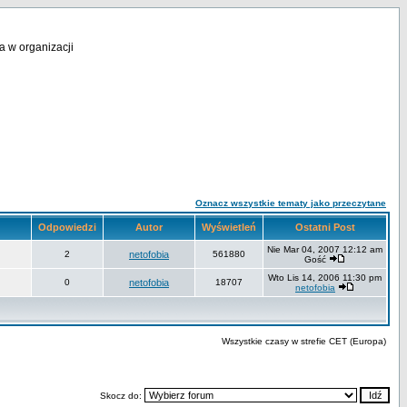
a w organizacji
Oznacz wszystkie tematy jako przeczytane
Odpowiedzi
Autor
Wyświetleń
Ostatni Post
Nie Mar 04, 2007 12:12 am
2
netofobia
561880
Gość
Wto Lis 14, 2006 11:30 pm
0
netofobia
18707
netofobia
Wszystkie czasy w strefie CET (Europa)
Skocz do: