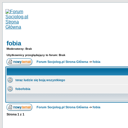
fobia
Moderatorzy: Brak
Użytkownicy przeglądający to forum: Brak
Forum Socjolog.pl Strona Główna
->
fobia
teraz ludzie się boją wszystkiego
fobofobia
Forum Socjolog.pl Strona Główna
->
fobia
Strona
1
z
1