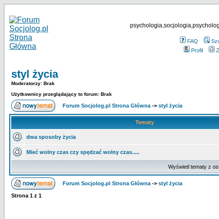
psychologia,socjologia,psycholog
FAQ
Sz
Profil
Z
styl życia
Moderatorzy: Brak
Użytkownicy przeglądający to forum: Brak
Forum Socjolog.pl Strona Główna
->
styl życia
Tematy
dwa sposoby życia
Mieć wolny czas czy spędzać wolny czas.....
Wyświetl tematy z os
Forum Socjolog.pl Strona Główna
->
styl życia
Strona
1
z
1