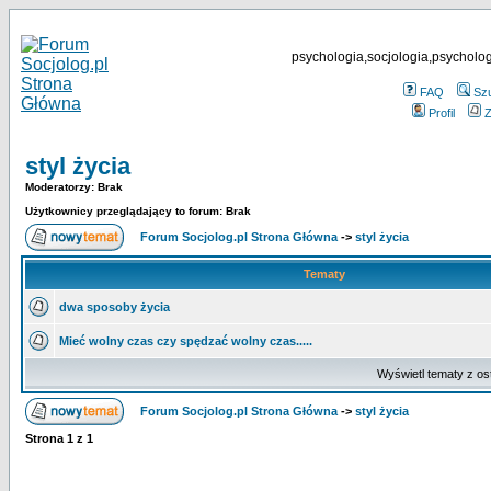
psychologia,socjologia,psycholog
FAQ
Sz
Profil
Z
styl życia
Moderatorzy: Brak
Użytkownicy przeglądający to forum: Brak
Forum Socjolog.pl Strona Główna
->
styl życia
Tematy
dwa sposoby życia
Mieć wolny czas czy spędzać wolny czas.....
Wyświetl tematy z os
Forum Socjolog.pl Strona Główna
->
styl życia
Strona
1
z
1