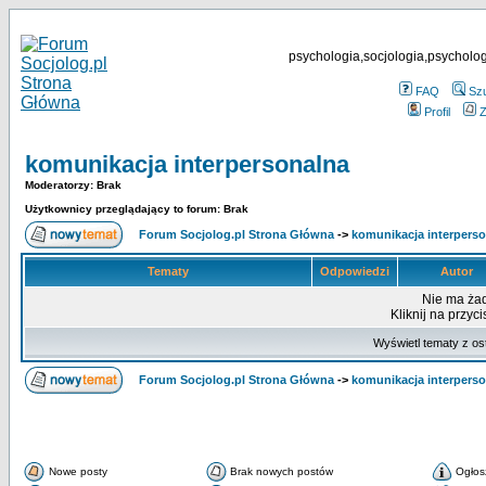
psychologia,socjologia,psycholog
FAQ
Sz
Profil
Z
komunikacja interpersonalna
Moderatorzy: Brak
Użytkownicy przeglądający to forum: Brak
Forum Socjolog.pl Strona Główna
->
komunikacja interpers
Tematy
Odpowiedzi
Autor
Nie ma ża
Kliknij na przyc
Wyświetl tematy z os
Forum Socjolog.pl Strona Główna
->
komunikacja interpers
Nowe posty
Brak nowych postów
Ogłos